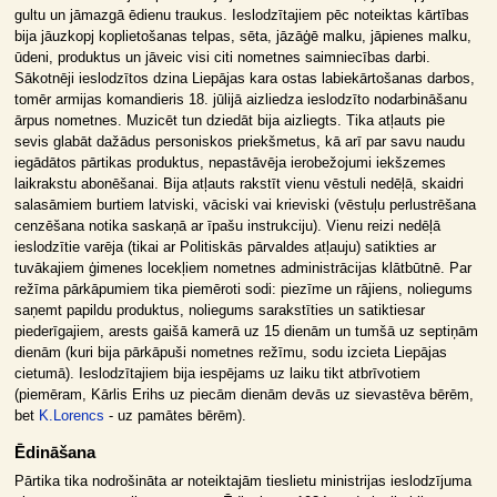
gultu un jāmazgā ēdienu traukus. Ieslodzītajiem pēc noteiktas kārtības
bija jāuzkopj koplietošanas telpas, sēta, jāzāģē malku, jāpienes malku,
ūdeni, produktus un jāveic visi citi nometnes saimniecības darbi.
Sākotnēji ieslodzītos dzina Liepājas kara ostas labiekārtošanas darbos,
tomēr armijas komandieris 18. jūlijā aizliedza ieslodzīto nodarbināšanu
ārpus nometnes. Muzicēt tun dziedāt bija aizliegts. Tika atļauts pie
sevis glabāt dažādus personiskos priekšmetus, kā arī par savu naudu
iegādātos pārtikas produktus, nepastāvēja ierobežojumi iekšzemes
laikrakstu abonēšanai. Bija atļauts rakstīt vienu vēstuli nedēļā, skaidri
salasāmiem burtiem latviski, vāciski vai krieviski (vēstuļu perlustrēšana
cenzēšana notika saskaņā ar īpašu instrukciju). Vienu reizi nedēļā
ieslodzītie varēja (tikai ar Politiskās pārvaldes atļauju) satikties ar
tuvākajiem ģimenes locekļiem nometnes administrācijas klātbūtnē. Par
režīma pārkāpumiem tika piemēroti sodi: piezīme un rājiens, noliegums
saņemt papildu produktus, noliegums sarakstīties un satiktiesar
piederīgajiem, arests gaišā kamerā uz 15 dienām un tumšā uz septiņām
dienām (kuri bija pārkāpuši nometnes režīmu, sodu izcieta Liepājas
cietumā). Ieslodzītajiem bija iespējams uz laiku tikt atbrīvotiem
(piemēram, Kārlis Erihs uz piecām dienām devās uz sievastēva bērēm,
bet
K.Lorencs
- uz pamātes bērēm).
Ēdināšana
Pārtika tika nodrošināta ar noteiktajām tieslietu ministrijas ieslodzījuma