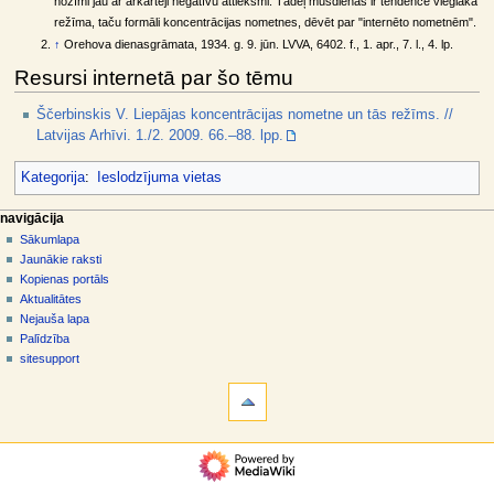
nozīmi jau ar ārkārtēji negatīvu attieksmi. Tādēļ mūsdienās ir tendence vieglāka
režīma, taču formāli koncentrācijas nometnes, dēvēt par "internēto nometnēm".
↑
Orehova dienasgrāmata, 1934. g. 9. jūn. LVVA, 6402. f., 1. apr., 7. l., 4. lp.
Resursi internetā par šo tēmu
Ščerbinskis V. Liepājas koncentrācijas nometne un tās režīms. //
Latvijas Arhīvi. 1./2. 2009. 66.–88. lpp.
Kategorija
:
Ieslodzījuma vietas
N
lapas darbības
dalībnieka rīki
navigācija
raksts
pieslēgties
Sākumlapa
a
diskusija
Jaunākie raksti
v
skatīt
Kopienas portāls
i
aplūkot
Aktualitātes
g
kodu
Nejauša lapa
vēsture
ā
Palīdzība
sitesupport
c
rīki
i
Norādes
j
uz
šo
a
navigācija
rakstu
s
Sākumlapa
Saistītās
i
Jaunākie
izmaiņas