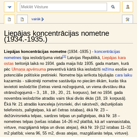
meklēt
vairāk
Liepājas koncentrācijas nometne
(1934.-1935.)
Jump
Jump
Liepājas koncentrācijas nometne
(1934.-1935.) -
koncentrācijas
[
1
]
to
to
nometnes
tipa ieslodzījuma vieta
Latvijas Republikā,
Liepājas kara
navigation
search
ostas
teritorijā laikā no 1934. gada maija līdz 1935. gada martam, kurā
pēc
Ulmaņa apvērsuma
preventīvā kārtā tika ieslodzīti
režīma
esošie un
potenciālie politiskie pretinieki. Nometne bija ierīkota bijušajās
cara laiku
kazarmās - sākotnēji nometne sastāvēja no piecām ēkām, kurās tika
ievietoti ieslodzītie (četras vienā nožogojumā, un viena divstāvu ēka
otrānožogojumā – 3., 18., 19., 20., 21. korpuss), bet no 1934. gada
novembra ieslodzītie atradās vairs tikai divās ēkās (18, 19. korpusā).
Ēkā Nr. 21 atradās kanceleja (virsnieki, divi rakstveži, dežurējošais
telefonists, palīgtelpas, kā arī četras istabas), ēkā Nr. 23 –
dežūrvirsnieka telpas, sardzes telpas un palīgtelpas, ēkā Nr. 18 –
nometnes telpas (sešas istabas 14–26 m2 platībā, kā arī vannasistaba,
virtuve, mazgājamā telpa un divas atejas), ēkā Nr. 19 (12 istabas 11–31
m2 platībā; viena 96, 55 m2, divas atejas, mazgāšanās telpa, virtuve).