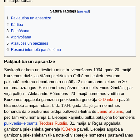
militārpersonas.
Satura rādītājs
1
Pakļautība un apsardze
2
Kārtība
3
Ēdināšana
4
Atbrīvošana
5
Atsauces un piezīmes
6
Resursi internetā par šo tēmu
Pakļautība un apsardze
Saskaņā ar kara un tieslietu ministru vienošanos 1934. gada 20. maijā
Kurzemes divīzijas štāba priekšnieka rīcībā no tieslietu resoram
pakļautā cietumu departamenta nosūtīja 2 cietuma virsniekus un 30
cietuma uzraugus. Par nometnes pārzini tika iecelts Fricis Grintāls, par
viņa palīgu – Aleksandrs Pētersons. 23. maijā nometnes vadība ar
Kurzemes apgabala garnizona priekšnieka ģenerāļa
O.Dankera
pavēli
tika nodota armijas rokās. Līdz 1934. gada 31. jūlijam nometnes
komandanta pienākumus pildīja pulkvedis-leitnants
Jānis Stulpiņš
, bet
pēc tam viņu nomainīja 1. Liepājas kājnieku pulka bataljona komandieris
pulkvedis-leitnants
Teodors Rutulis
. 31. maijā ar Rīgas apgabala
garnizona priekšnieka ģenerāļa
K.Berķa
pavēli, Liepājas apgabala
garnizona priekšniekam tika noteikti vispārējie nometnes pastāvēšanas