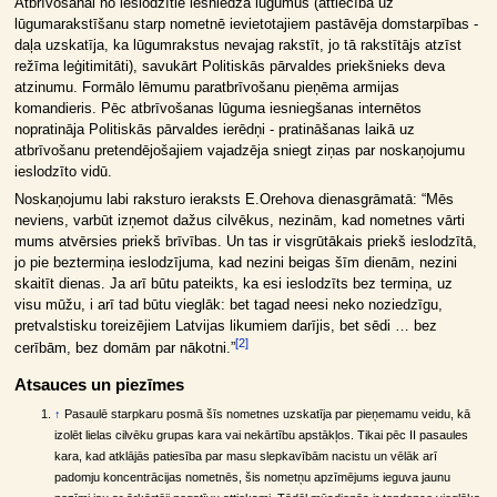
Atbrīvošanai no ieslodzītie iesniedza lūgumus (attiecībā uz
lūgumarakstīšanu starp nometnē ievietotajiem pastāvēja domstarpības -
daļa uzskatīja, ka lūgumrakstus nevajag rakstīt, jo tā rakstītājs atzīst
režīma leģitimitāti), savukārt Politiskās pārvaldes priekšnieks deva
atzinumu. Formālo lēmumu paratbrīvošanu pieņēma armijas
komandieris. Pēc atbrīvošanas lūguma iesniegšanas internētos
nopratināja Politiskās pārvaldes ierēdņi - pratināšanas laikā uz
atbrīvošanu pretendējošajiem vajadzēja sniegt ziņas par noskaņojumu
ieslodzīto vidū.
Noskaņojumu labi raksturo ieraksts E.Orehova dienasgrāmatā: “Mēs
neviens, varbūt izņemot dažus cilvēkus, nezinām, kad nometnes vārti
mums atvērsies priekš brīvības. Un tas ir visgrūtākais priekš ieslodzītā,
jo pie beztermiņa ieslodzījuma, kad nezini beigas šīm dienām, nezini
skaitīt dienas. Ja arī būtu pateikts, ka esi ieslodzīts bez termiņa, uz
visu mūžu, i arī tad būtu vieglāk: bet tagad neesi neko noziedzīgu,
pretvalstisku toreizējiem Latvijas likumiem darījis, bet sēdi … bez
[
2
]
cerībām, bez domām par nākotni.”
Atsauces un piezīmes
↑
Pasaulē starpkaru posmā šīs nometnes uzskatīja par pieņemamu veidu, kā
izolēt lielas cilvēku grupas kara vai nekārtību apstākļos. Tikai pēc II pasaules
kara, kad atklājās patiesība par masu slepkavībām nacistu un vēlāk arī
padomju koncentrācijas nometnēs, šis nometņu apzīmējums ieguva jaunu