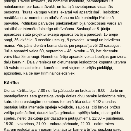
principi. Pavēlē uzsvērts, ka nometne izveidota, pamatojoties uz
noteikumiem par kara stāvokli, un ka tajā ievietojamas visas tās
personas, "kuras kaitīgas valsts iekārtai vai apsardzībai". Ieslodzīto
nosūtīšanu uz nometni un atbrīvošanu no tās kontrolēja Politiskā
pārvalde. Politiskās pārvaldes priekšniekam bija noteicošais vārds arī
saistībā ar internēto īslaicīgo atbrīvošanu. Saskaņā ar 8. jūnija
apsardzes štata projektu iekšējā apsardzībā bija paredzēti 15 ārējie
sargi, 36 iekšējie, 3 vecākie uzraugi, 9 pavades uzraugi un brīvdienu
maiņa. Pēc pāris dienām komandants jau pieprasīja vēl 20 uzraugus.
Jūlijā apsardzi veica 60, septembrī – 48, oktobrī – 33, bet decembrī
vairs tikai 25 uzraugi. Nometnes ārējo apsardzi veica Liepājas garnizona
daļu karavīri. Daļa virsnieku un cietumsargu ieslodzītos kopumā uztvēra
kā valsts ienaidniekus, kamēr citi pret viņiem izturējās pieklājīgi,
apzinoties, ka tie nav kriminālnoziedznieki.
Kārtība
Dienas kārtība bija: 7:00 no rīta pārbaude un brokastis, 8:00 – darbi un
pastaigāšanās sētā (pastaigā varēja doties divu baraku ieslodzītie reizē,
katru dienu pastaigām nometnes teritorijā tika dotas 4 1/2 stundas -
pastaigu laikā internētie spēlēja volejbolu, sauļojās, citi brīvos brīžus
veltīja pašmācībai, daudzi lasīja grāmatas, spēlēja šahu, citas galda
spēles, nereti diskutēja par dažādiem jautājumiem), 12:30 – pusdienas,
18:30 – vakariņas, 21:00 – vakara pārbaude, 22:00 – nakts miers.
Katram ieslodzītajam pašam bija jāuztur kamerā tīrība, jāuzkopj savu