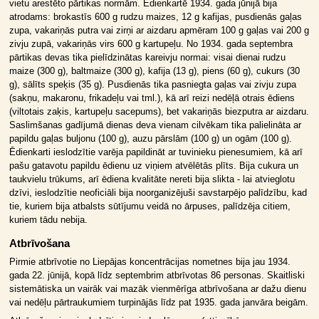
vietu arestēto pārtikas normām. Ēdienkartē 1934. gada jūnijā bija
atrodams: brokastīs 600 g rudzu maizes, 12 g kafijas, pusdienās gaļas
zupa, vakariņās putra vai zirņi ar aizdaru apmēram 100 g gaļas vai 200 g
zivju zupā, vakariņās virs 600 g kartupeļu. No 1934. gada septembra
pārtikas devas tika pielīdzinātas kareivju normai: visai dienai rudzu
maize (300 g), baltmaize (300 g), kafija (13 g), piens (60 g), cukurs (30
g), sālīts speķis (35 g). Pusdienās tika pasniegta gaļas vai zivju zupa
(sakņu, makaronu, frikadeļu vai tml.), kā arī reizi nedēļā otrais ēdiens
(viltotais zaķis, kartupeļu sacepums), bet vakariņās biezputra ar aizdaru.
Saslimšanas gadījumā dienas deva vienam cilvēkam tika palielināta ar
papildu gaļas buljonu (100 g), auzu pārslām (100 g) un ogām (100 g).
Ēdienkarti ieslodzītie varēja papildināt ar tuvinieku pienesumiem, kā arī
pašu gatavotu papildu ēdienu uz viņiem atvēlētās plīts. Bija cukura un
taukvielu trūkums, arī ēdiena kvalitāte nereti bija slikta - lai atvieglotu
dzīvi, ieslodzītie neoficiāli bija noorganizējuši savstarpējo palīdzību, kad
tie, kuriem bija atbalsts sūtījumu veidā no ārpuses, palīdzēja citiem,
kuriem tādu nebija.
Atbrīvošana
Pirmie atbrīvotie no Liepājas koncentrācijas nometnes bija jau 1934.
gada 22. jūnijā, kopā līdz septembrim atbrīvotas 86 personas. Skaitliski
sistemātiska un vairāk vai mazāk vienmērīga atbrīvošana ar dažu dienu
vai nedēļu pārtraukumiem turpinājās līdz pat 1935. gada janvāra beigām.