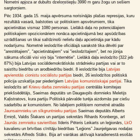
Nometni apjoza ar dubults dzeloņstiepļu 3990 m garu žogu un sešiem
sargtorņiem.
Pēc 1934. gada 15. maija apvērsuma norisinājās plašas represijas, kuru
rezultātā vasarā, balstoties uz politiskiem apsvērumiem, tika
apcietinātas vismaz 1080 personas. Lielākā daļa no potenciālajiem
politiskajiem opozicionāriem nonāca apcietinājumā bez apsūdzības
uzrādīšanas un tikai salīdzinoši nelielu daļu apcietināja par kādu
nodarījumu. Nometnē ieslodzītie oficiālajā sarakstē tika dēvēti par
"arestētajiem", "apcietinātajiem" vai "ieslodzītajiem", bet no jūnija
sākuma oficiāli visi viņi bija "internētie". Lielākā daļa ieslodzīto (322 jeb
87%) bija Latvijas sociāldemokrātiskās strādnieku partijas vai ar to
saistītu biedrību un arodbiedrību biedri. 8 ieslodzītie bija
Latvijas
apvienotās cionistu sociālistu partijas
biedri, 26 ieslodzītos politiskā
policija uzskatīja par piederīgiem
Latvijas komunistiskajai partijai
. Tika
ieslodzīts arī
Krievu darba zemnieku partijas
centrālās komitejas
priekšsēdētājs, Saeimas deputāts un Daugavpils domnieks Meletijs
Kaļistratovs, kura partiju Politiskā pārvalde turēja aizdomās par ciešu
sadarbību ar komunistiem. No labējiem politiķiem nometnē atradās
Jaunsaimnieku un sīkgruntnieku partijas
Saeimas deputāts Alberts
Erniņš, Valdis Šlakans un partijas sekretārs Rihards Kronbergs, arī
Jaunās zemnieku savienības
līderis Pēteris Leikarts un leģionārs,
LkO
kavalieru un brīvības cīnītāju biedrības “Leģions” Jaunjelgavas nodaļas
sekretārs Alfreds Stāks. Bija arī vairākas aktīvajā karadienestā esošās