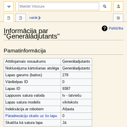
meklēt
vairāk
Palīdzība
Informācija par
"Ģenerāladjutants"
Jump
Jump
Pamatinformācija
to
to
navigation
search
Attēlojamais nosaukums
Ģenerāladjutants
Noklusējuma kārtošanas atslēga
Ģenerāladjutants
Lapas garums (baitos)
278
Vārdtelpas ID
0
Lapas ID
9387
Lappuses satura valoda
lv - latviešu
Lapas satura modelis
vikiteksts
Indeksācija ar robotiem
Atļauta
Pāradresāciju skaits uz šo lapu
0
Skaitīta kā satura lapa
Jā