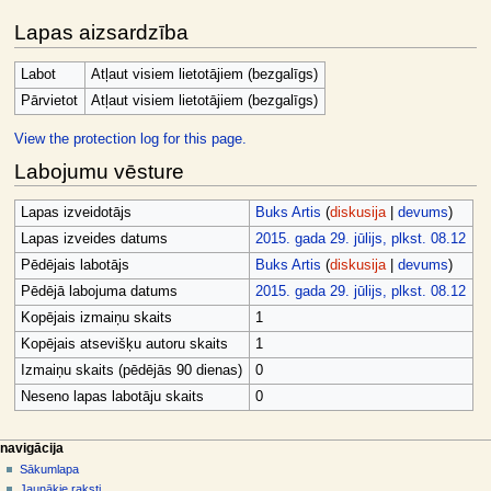
Lapas aizsardzība
Labot
Atļaut visiem lietotājiem (bezgalīgs)
Pārvietot
Atļaut visiem lietotājiem (bezgalīgs)
View the protection log for this page.
Labojumu vēsture
Lapas izveidotājs
Buks Artis
(
diskusija
|
devums
)
Lapas izveides datums
2015. gada 29. jūlijs, plkst. 08.12
Pēdējais labotājs
Buks Artis
(
diskusija
|
devums
)
Pēdējā labojuma datums
2015. gada 29. jūlijs, plkst. 08.12
Kopējais izmaiņu skaits
1
Kopējais atsevišķu autoru skaits
1
Izmaiņu skaits (pēdējās 90 dienas)
0
Neseno lapas labotāju skaits
0
N
lapas darbības
dalībnieka rīki
navigācija
raksts
pieslēgties
Sākumlapa
a
diskusija
Jaunākie raksti