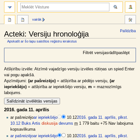
meklēt
vairāk
Palīdzība
Acteki: Versiju hronoloģija
Apskatīt ar šo lapu saistītos reģistru ierakstus
Jump
Jump
Filtrēt versijas
rādīt
paslēpt
to
to
navigation
search
Atšķirību izvēle: Atzīmē vajadzīgo versiju izvēles rūtiņas un spied Enter
vai pogu apakšā.
Apzīmējumi:
(ar pašreizējo)
= atšķirība ar pēdējo versiju,
(ar
iepriekšējo)
= atšķirība ar iepriekšējo versiju,
m
= maznozīmīgs
labojums.
2016. gada 11. aprīlis
ar pašreizējo
ar iepriekšējo
10.12
2016. gada 11. aprīlis, plkst.
10.12
Buks Artis
diskusija
devums
m
1 779 baitu
+75
Nav labojuma
kopsavilkuma
ar pašreizējo
ar iepriekšējo
10.10
2016. gada 11. aprīlis, plkst.