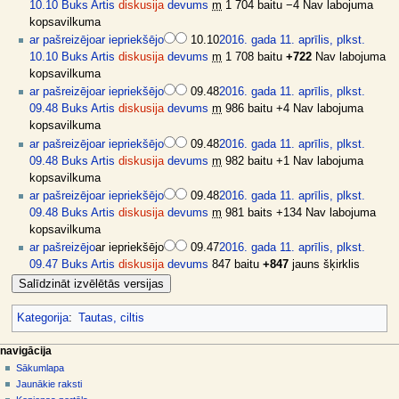
10.10
Buks Artis
diskusija
devums
m
1 704 baitu
−4
Nav labojuma
kopsavilkuma
ar pašreizējo
ar iepriekšējo
10.10
2016. gada 11. aprīlis, plkst.
10.10
Buks Artis
diskusija
devums
m
1 708 baitu
+722
Nav labojuma
kopsavilkuma
ar pašreizējo
ar iepriekšējo
09.48
2016. gada 11. aprīlis, plkst.
09.48
Buks Artis
diskusija
devums
m
986 baitu
+4
Nav labojuma
kopsavilkuma
ar pašreizējo
ar iepriekšējo
09.48
2016. gada 11. aprīlis, plkst.
09.48
Buks Artis
diskusija
devums
m
982 baitu
+1
Nav labojuma
kopsavilkuma
ar pašreizējo
ar iepriekšējo
09.48
2016. gada 11. aprīlis, plkst.
09.48
Buks Artis
diskusija
devums
m
981 baits
+134
Nav labojuma
kopsavilkuma
ar pašreizējo
ar iepriekšējo
09.47
2016. gada 11. aprīlis, plkst.
09.47
Buks Artis
diskusija
devums
847 baitu
+847
jauns šķirklis
Kategorija
:
Tautas, ciltis
N
lapas darbības
dalībnieka rīki
navigācija
raksts
pieslēgties
Sākumlapa
a
diskusija
Jaunākie raksti
v