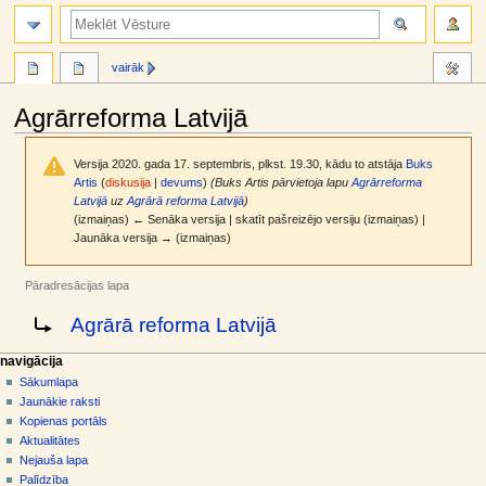
meklēt
vairāk
Agrārreforma Latvijā
Versija 2020. gada 17. septembris, plkst. 19.30, kādu to atstāja
Buks
Artis
(
diskusija
|
devums
)
(Buks Artis pārvietoja lapu
Agrārreforma
Latvijā
uz
Agrārā reforma Latvijā
)
(izmaiņas) ← Senāka versija | skatīt pašreizējo versiju (izmaiņas) |
Jaunāka versija → (izmaiņas)
Pāradresācijas lapa
Jump
Jump
Pāradresēt uz:
Agrārā reforma Latvijā
to
to
navigation
search
N
lapas darbības
dalībnieka rīki
navigācija
raksts
pieslēgties
Sākumlapa
a
diskusija
Jaunākie raksti
v
skatīt
Kopienas portāls
i
aplūkot
Aktualitātes
g
kodu
Nejauša lapa
vēsture
ā
Palīdzība