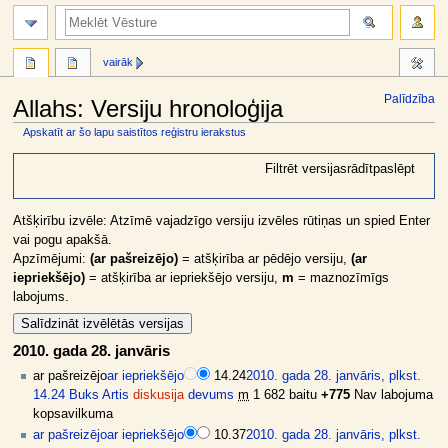
meklēt
vairāk
Palīdzība
Allahs: Versiju hronoloģija
Apskatīt ar šo lapu saistītos reģistru ierakstus
Jump
Jump
Filtrēt versijas
rādīt
paslēpt
to
to
navigation
search
Atšķirību izvēle: Atzīmē vajadzīgo versiju izvēles rūtiņas un spied Enter
vai pogu apakšā.
Apzīmējumi:
(ar pašreizējo)
= atšķirība ar pēdējo versiju,
(ar
iepriekšējo)
= atšķirība ar iepriekšējo versiju,
m
= maznozīmīgs
labojums.
2010. gada 28. janvāris
ar pašreizējo
ar iepriekšējo
14.24
2010. gada 28. janvāris, plkst.
14.24
Buks Artis
diskusija
devums
m
1 682 baitu
+775
Nav labojuma
kopsavilkuma
ar pašreizējo
ar iepriekšējo
10.37
2010. gada 28. janvāris, plkst.