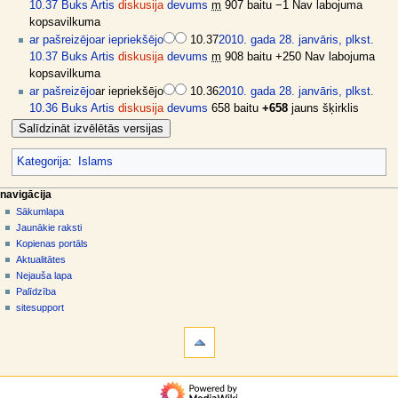
10.37
Buks Artis
diskusija
devums
m
907 baitu
−1
Nav labojuma
kopsavilkuma
ar pašreizējo
ar iepriekšējo
10.37
2010. gada 28. janvāris, plkst.
10.37
Buks Artis
diskusija
devums
m
908 baitu
+250
Nav labojuma
kopsavilkuma
ar pašreizējo
ar iepriekšējo
10.36
2010. gada 28. janvāris, plkst.
10.36
Buks Artis
diskusija
devums
658 baitu
+658
jauns šķirklis
Kategorija
:
Islams
N
lapas darbības
dalībnieka rīki
navigācija
raksts
pieslēgties
Sākumlapa
a
diskusija
Jaunākie raksti
v
skatīt
Kopienas portāls
i
aplūkot
Aktualitātes
g
kodu
Nejauša lapa
vēsture
ā
Palīdzība
sitesupport
c
rīki
i
Norādes
j
uz
šo
a
navigācija
rakstu
s
Sākumlapa