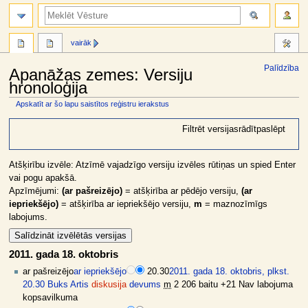
meklēt
vairāk
Palīdzība
Apanāžas zemes: Versiju
hronoloģija
Apskatīt ar šo lapu saistītos reģistru ierakstus
Jump
Jump
Filtrēt versijas
rādīt
paslēpt
to
to
navigation
search
Atšķirību izvēle: Atzīmē vajadzīgo versiju izvēles rūtiņas un spied Enter
vai pogu apakšā.
Apzīmējumi:
(ar pašreizējo)
= atšķirība ar pēdējo versiju,
(ar
iepriekšējo)
= atšķirība ar iepriekšējo versiju,
m
= maznozīmīgs
labojums.
2011. gada 18. oktobris
ar pašreizējo
ar iepriekšējo
20.30
2011. gada 18. oktobris, plkst.
20.30
Buks Artis
diskusija
devums
m
2 206 baitu
+21
Nav labojuma
kopsavilkuma