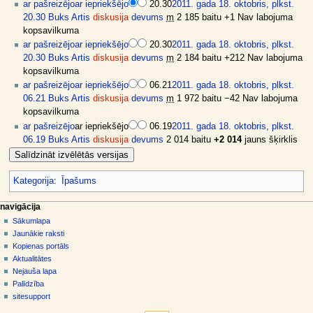
ar pašreizējo
ar iepriekšējo
20.30
2011. gada 18. oktobris, plkst.
20.30
Buks Artis
diskusija
devums
m
2 185 baitu
+1
Nav labojuma
kopsavilkuma
ar pašreizējo
ar iepriekšējo
20.30
2011. gada 18. oktobris, plkst.
20.30
Buks Artis
diskusija
devums
m
2 184 baitu
+212
Nav labojuma
kopsavilkuma
ar pašreizējo
ar iepriekšējo
06.21
2011. gada 18. oktobris, plkst.
06.21
Buks Artis
diskusija
devums
m
1 972 baitu
−42
Nav labojuma
kopsavilkuma
ar pašreizējo
ar iepriekšējo
06.19
2011. gada 18. oktobris, plkst.
06.19
Buks Artis
diskusija
devums
2 014 baitu
+2 014
jauns šķirklis
Kategorija
:
Īpašums
N
lapas darbības
dalībnieka rīki
navigācija
raksts
pieslēgties
Sākumlapa
a
diskusija
Jaunākie raksti
v
skatīt
Kopienas portāls
i
aplūkot
Aktualitātes
g
kodu
Nejauša lapa
vēsture
ā
Palīdzība
sitesupport
c
rīki