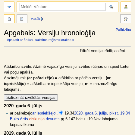
meklēt
vairāk
Palīdzība
Apgabals: Versiju hronoloģija
Apskatīt ar šo lapu saistītos reģistru ierakstus
Jump
Jump
Filtrēt versijas
rādīt
paslēpt
to
to
navigation
search
Atšķirību izvēle: Atzīmē vajadzīgo versiju izvēles rūtiņas un spied Enter
vai pogu apakšā.
Apzīmējumi:
(ar pašreizējo)
= atšķirība ar pēdējo versiju,
(ar
iepriekšējo)
= atšķirība ar iepriekšējo versiju,
m
= maznozīmīgs
labojums.
2020. gada 6. jūlijs
ar pašreizējo
ar iepriekšējo
19.34
2020. gada 6. jūlijs, plkst. 19.34
Buks Artis
diskusija
devums
m
5 147 baitu
+19
Nav labojuma
kopsavilkuma
2019. gada 9. jūlijs