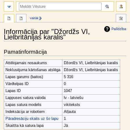
meklēt
vairāk
Palīdzība
Informācija par "Džordžs VI,
Lielbritānijas karalis"
Jump
Jump
Pamatinformācija
to
to
navigation
search
Attēlojamais nosaukums
Džordžs VI, Lielbritānijas karalis
Noklusējuma kārtošanas atslēga
Džordžs VI, Lielbritānijas karalis
Lapas garums (baitos)
5 316
Vārdtelpas ID
0
Lapas ID
1047
Lappuses satura valoda
lv - latviešu
Lapas satura modelis
vikiteksts
Indeksācija ar robotiem
Atļauta
Pāradresāciju skaits uz šo lapu
1
Skaitīta kā satura lapa
Jā