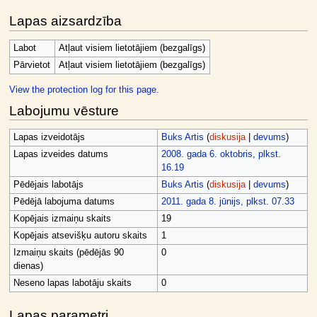
Lapas aizsardzība
Labot
Atļaut visiem lietotājiem (bezgalīgs)
Pārvietot
Atļaut visiem lietotājiem (bezgalīgs)
View the protection log for this page.
Labojumu vēsture
Lapas izveidotājs
Buks Artis
(
diskusija
|
devums
)
Lapas izveides datums
2008. gada 6. oktobris, plkst.
16.19
Pēdējais labotājs
Buks Artis
(
diskusija
|
devums
)
Pēdējā labojuma datums
2011. gada 8. jūnijs, plkst. 07.33
Kopējais izmaiņu skaits
19
Kopējais atsevišķu autoru skaits
1
Izmaiņu skaits (pēdējās 90
0
dienas)
Neseno lapas labotāju skaits
0
Lapas parametri