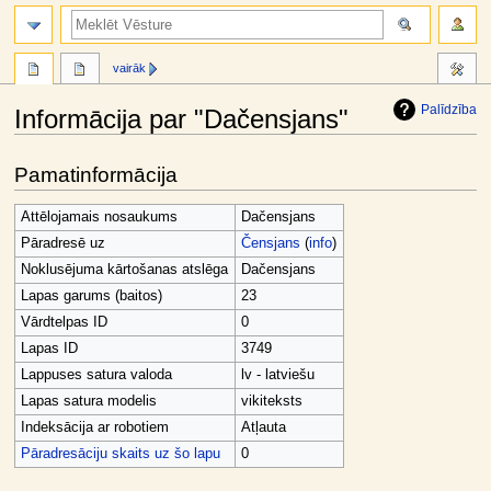
meklēt
vairāk
Palīdzība
Informācija par "Dačensjans"
Jump
Jump
Pamatinformācija
to
to
navigation
search
Attēlojamais nosaukums
Dačensjans
Pāradresē uz
Čensjans
(
info
)
Noklusējuma kārtošanas atslēga
Dačensjans
Lapas garums (baitos)
23
Vārdtelpas ID
0
Lapas ID
3749
Lappuses satura valoda
lv - latviešu
Lapas satura modelis
vikiteksts
Indeksācija ar robotiem
Atļauta
Pāradresāciju skaits uz šo lapu
0