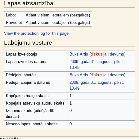
Lapas aizsardzība
Labot
Atļaut visiem lietotājiem (bezgalīgs)
Pārvietot
Atļaut visiem lietotājiem (bezgalīgs)
View the protection log for this page.
Labojumu vēsture
Lapas izveidotājs
Buks Artis
(
diskusija
|
devums
)
Lapas izveides datums
2009. gada 31. augusts, plkst.
10.49
Pēdējais labotājs
Buks Artis
(
diskusija
|
devums
)
Pēdējā labojuma datums
2009. gada 31. augusts, plkst.
10.49
Kopējais izmaiņu skaits
1
Kopējais atsevišķu autoru skaits
1
Izmaiņu skaits (pēdējās 90
0
dienas)
Neseno lapas labotāju skaits
0
lapas darbības
dalībnieka rīki
navigācija