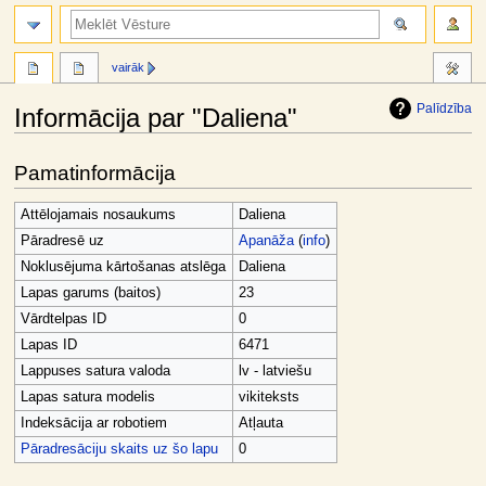
meklēt
vairāk
Palīdzība
Informācija par "Daliena"
Jump
Jump
Pamatinformācija
to
to
navigation
search
Attēlojamais nosaukums
Daliena
Pāradresē uz
Apanāža
(
info
)
Noklusējuma kārtošanas atslēga
Daliena
Lapas garums (baitos)
23
Vārdtelpas ID
0
Lapas ID
6471
Lappuses satura valoda
lv - latviešu
Lapas satura modelis
vikiteksts
Indeksācija ar robotiem
Atļauta
Pāradresāciju skaits uz šo lapu
0