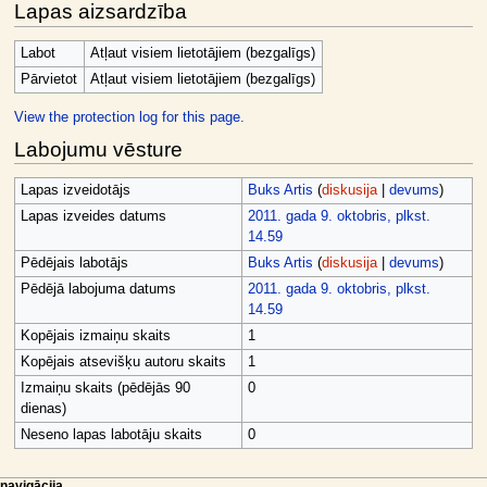
Lapas aizsardzība
Labot
Atļaut visiem lietotājiem (bezgalīgs)
Pārvietot
Atļaut visiem lietotājiem (bezgalīgs)
View the protection log for this page.
Labojumu vēsture
Lapas izveidotājs
Buks Artis
(
diskusija
|
devums
)
Lapas izveides datums
2011. gada 9. oktobris, plkst.
14.59
Pēdējais labotājs
Buks Artis
(
diskusija
|
devums
)
Pēdējā labojuma datums
2011. gada 9. oktobris, plkst.
14.59
Kopējais izmaiņu skaits
1
Kopējais atsevišķu autoru skaits
1
Izmaiņu skaits (pēdējās 90
0
dienas)
Neseno lapas labotāju skaits
0
lapas darbības
dalībnieka rīki
navigācija