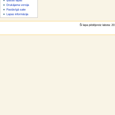
Īpašās lapas
v
Drukājama versija
ē
Pastāvīgā saite
l
Lapas informācija
n
e
Šī lapa pēdējoreiz labota: 20