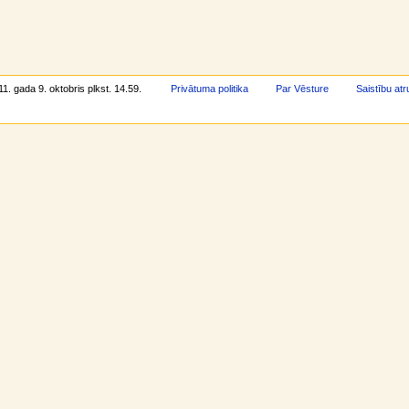
11. gada 9. oktobris plkst. 14.59.
Privātuma politika
Par Vēsture
Saistību at