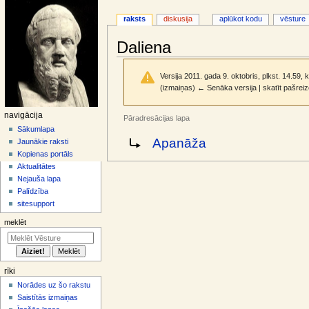
raksts
diskusija
aplūkot kodu
vēsture
Daliena
Versija 2011. gada 9. oktobris, plkst. 14.59, 
(izmaiņas) ← Senāka versija | skatīt pašreiz
N
navigācija
Pāradresācijas lapa
a
Sākumlapa
Jump
Jump
Pāradresēt uz:
Apanāža
Jaunākie raksti
v
to
to
Kopienas portāls
i
navigation
search
Aktualitātes
g
Nejauša lapa
ā
Palīdzība
sitesupport
c
i
meklēt
j
a
s
rīki
i
Norādes uz šo rakstu
z
Saistītās izmaiņas