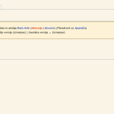
kādu to atstāja
Buks Artis
(
diskusija
|
devums
)
(Pāradresē uz
Apanāža
)
ējo versiju (izmaiņas) | Jaunāka versija → (izmaiņas)