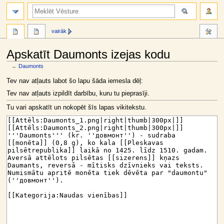
meklēt
vairāk
Apskatīt Daumonts izejas kodu
←
Daumonts
Jump
Jump
Tev nav atļauts labot šo lapu šāda iemesla dēļ:
to
to
Tev nav atļauts izpildīt darbību, kuru tu pieprasīji.
navigation
search
Tu vari apskatīt un nokopēt šīs lapas vikitekstu.