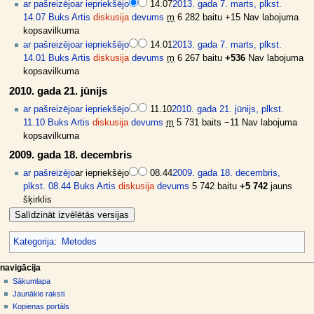
ar pašreizējo
ar iepriekšējo
14.07
2013. gada 7. marts, plkst.
14.07
Buks Artis
diskusija
devums
m
6 282 baitu
+15
Nav labojuma
kopsavilkuma
ar pašreizējo
ar iepriekšējo
14.01
2013. gada 7. marts, plkst.
14.01
Buks Artis
diskusija
devums
m
6 267 baitu
+536
Nav labojuma
kopsavilkuma
2010. gada 21. jūnijs
ar pašreizējo
ar iepriekšējo
11.10
2010. gada 21. jūnijs, plkst.
11.10
Buks Artis
diskusija
devums
m
5 731 baits
−11
Nav labojuma
kopsavilkuma
2009. gada 18. decembris
ar pašreizējo
ar iepriekšējo
08.44
2009. gada 18. decembris,
plkst. 08.44
Buks Artis
diskusija
devums
5 742 baitu
+5 742
jauns
šķirklis
Kategorija
:
Metodes
N
lapas darbības
dalībnieka rīki
navigācija
raksts
pieslēgties
Sākumlapa
a
diskusija
Jaunākie raksti
v
skatīt
Kopienas portāls