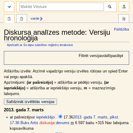
meklēt
vairāk
Palīdzība
Diskursa analīzes metode: Versiju
hronoloģija
Apskatīt ar šo lapu saistītos reģistru ierakstus
Jump
Jump
Filtrēt versijas
rādīt
paslēpt
to
to
navigation
search
Atšķirību izvēle: Atzīmē vajadzīgo versiju izvēles rūtiņas un spied Enter
vai pogu apakšā.
Apzīmējumi:
(ar pašreizējo)
= atšķirība ar pēdējo versiju,
(ar
iepriekšējo)
= atšķirība ar iepriekšējo versiju,
m
= maznozīmīgs
labojums.
2013. gada 7. marts
ar pašreizējo
ar iepriekšējo
17.36
2013. gada 7. marts, plkst.
17.36
Buks Artis
diskusija
devums
m
6 597 baitu
+315
Nav labojuma
kopsavilkuma