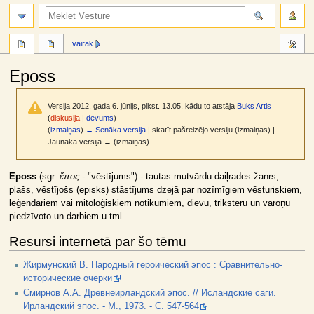
meklēt
vairāk
Eposs
Versija 2012. gada 6. jūnijs, plkst. 13.05, kādu to atstāja
Buks Artis
(
diskusija
|
devums
)
(
izmaiņas
)
← Senāka versija
| skatīt pašreizējo versiju (izmaiņas) |
Jaunāka versija → (izmaiņas)
Jump
Jump
Eposs
(sgr.
ἔπος
- "vēstījums") - tautas mutvārdu daiļrades žanrs,
to
to
plašs, vēstījošs (episks) stāstījums dzejā par nozīmīgiem vēsturiskiem,
navigation
search
leģendāriem vai mitoloģiskiem notikumiem, dievu, triksteru un varoņu
piedzīvoto un darbiem u.tml.
Resursi internetā par šo tēmu
Жирмунский В. Народный героический эпос : Сравнительно-
исторические очерки
Смирнов А.А. Древнеирландский эпос. // Исландские саги.
Ирландский эпос. - М., 1973. - С. 547-564