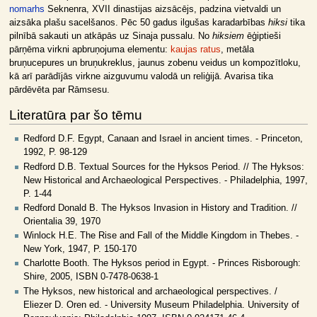
nomarhs
Seknenra, XVII dinastijas aizsācējs, padzina vietvaldi un
aizsāka plašu sacelšanos. Pēc 50 gadus ilgušas karadarbības
hiksi
tika
pilnībā sakauti un atkāpās uz Sinaja pussalu. No
hiksiem
ēģiptieši
pārņēma virkni apbruņojuma elementu:
kaujas ratus
, metāla
bruņucepures un bruņukreklus, jaunus zobenu veidus un kompozītloku,
kā arī parādījās virkne aizguvumu valodā un reliģijā. Avarisa tika
pārdēvēta par Rāmsesu.
Literatūra par šo tēmu
Redford D.F. Egypt, Canaan and Israel in ancient times. - Princeton,
1992, P. 98-129
Redford D.B. Textual Sources for the Hyksos Period. // The Hyksos:
New Historical and Archaeological Perspectives. - Philadelphia, 1997,
P. 1-44
Redford Donald B. The Hyksos Invasion in History and Tradition. //
Orientalia 39, 1970
Winlock H.E. The Rise and Fall of the Middle Kingdom in Thebes. -
New York, 1947, P. 150-170
Charlotte Booth. The Hyksos period in Egypt. - Princes Risborough:
Shire, 2005, ISBN 0-7478-0638-1
The Hyksos, new historical and archaeological perspectives. /
Eliezer D. Oren ed. - University Museum Philadelphia. University of