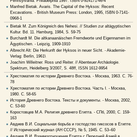
Pennsylvania: Philadelphia 1997. ISBN 0-924171-46-4
Manfred Bietak. Avaris. The Capital of the Hyksos: Recent
Excavations. - British Museum Press: London, 1995, ISBN 0-7141-
0968-1
Bietak M. Zum Königreich des Nehesi. // Studien zur altägyptischen
Kultur. Bd. 11. Hamburg, 1984, S. 59-75
Burchardt M. Die altkanaanäischen Fremdworte und Eigennamen im
Ägyptischen. - Leipzig, 1909-1910
Albrecht Alt: Die Herkunft der Hyksos in neuer Sicht. - Akademie-
Verlag: Berlin, 1961\
Joachim Willeitner. Ross und Reiter. // Abenteuer Archäologie.
Spektrum, Heidelberg 3/2007, S. 48ff, ISSN 1612-9954
Хрестоматия по истории Древнего Востока. - Москва, 1963. С. 76-
78
Хрестоматия по истории Древнего Востока. Часть I. - Москва,
1980. С. 58-65
История Древнего Востока. Тексты и документы. - Москва, 2002,
С. 53-60
Коростовцев М.А. Религия древнего Египта. - СПб, 2000, С. 159-
163
Авдиев В.И. Социальная борьба и господство гиксосов в Египте.
// Исторический журнал (АН СССР), № 5, 1945. С. 53–60
Авдиев В.И. Взаимоотношения Египта с Передней Азией в