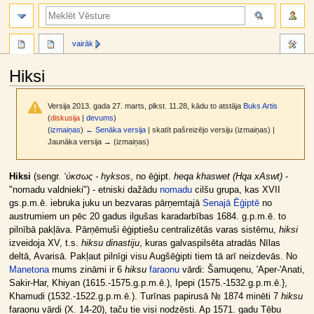
meklēt
vairāk
Hiksi
Versija 2013. gada 27. marts, plkst. 11.28, kādu to atstāja
Buks Artis
(
diskusija
|
devums
)
(
izmaiņas
)
← Senāka versija
| skatīt pašreizējo versiju (izmaiņas) |
Jaunāka versija → (izmaiņas)
Jump
Jump
Hiksi
(sengr.
‘ύκσως - hyksos
, no ēģipt.
heqa khaswet (Hqa xAswt)
-
to
to
"nomadu valdnieki") - etniski dažādu
nomadu
cilšu grupa, kas XVII
navigation
search
gs.p.m.ē. iebruka juku un bezvaras pārņemtajā
Senajā Ēģiptē
no
austrumiem un pēc 20 gadus ilgušas karadarbības 1684. g.p.m.ē. to
pilnībā pakļāva. Pārņēmuši ēģiptiešu centralizētās varas sistēmu,
hiksi
izveidoja XV, t.s.
hiksu dinastiju
, kuras galvaspilsēta atradās Nīlas
deltā, Avarisā. Pakļaut pilnīgi visu Augšēģipti tiem tā arī neizdevās. No
Manetona
mums zināmi ir 6
hiksu
faraonu
vārdi: Šamuqenu, 'Aper-'Anati,
Sakir-Har, Khiyan (1615.-1575.g.p.m.ē.), Ipepi (1575.-1532.g.p.m.ē.},
Khamudi (1532.-1522.g.p.m.ē.). Turīnas papirusā № 1874 minēti 7
hiksu
faraonu vārdi (X. 14-20), taču tie visi nodzēsti. Ap 1571. gadu Tēbu