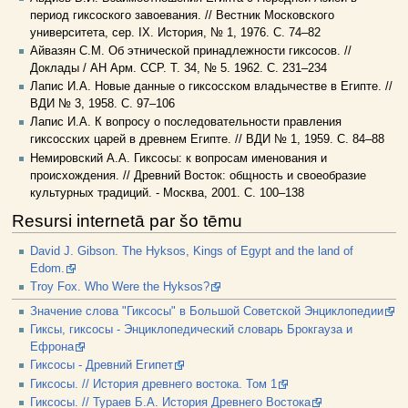
период гиксоского завоевания. // Вестник Московского
университета, сер. IX. История, № 1, 1976. С. 74–82
Айвазян С.М. Об этнической принадлежности гиксосов. //
Доклады / АН Арм. ССР. Т. 34, № 5. 1962. С. 231–234
Лапис И.А. Новые данные о гиксосском владычестве в Египте. //
ВДИ № 3, 1958. С. 97–106
Лапис И.А. К вопросу о последовательности правления
гиксосских царей в древнем Египте. // ВДИ № 1, 1959. С. 84–88
Немировский А.А. Гиксосы: к вопросам именования и
происхождения. // Древний Восток: общность и своеобразие
культурных традиций. - Москва, 2001. С. 100–138
Resursi internetā par šo tēmu
David J. Gibson. The Hyksos, Kings of Egypt and the land of
Edom.
Troy Fox. Who Were the Hyksos?
Значение слова "Гиксосы" в Большой Советской Энциклопедии
Гиксы, гиксосы - Энциклопедический словарь Брокгауза и
Ефрона
Гиксосы - Древний Египет
Гиксосы. // История древнего востока. Том 1
Гиксосы. // Тураев Б.А. История Древнего Востока