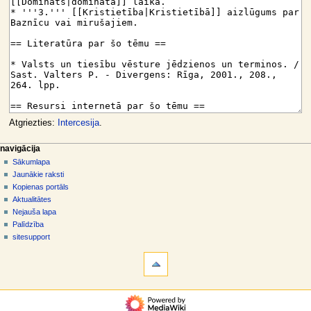
Atgriezties:
Intercesija
.
N
lapas darbības
dalībnieka rīki
navigācija
raksts
pieslēgties
Sākumlapa
a
diskusija
Jaunākie raksti
v
skatīt
Kopienas portāls
i
aplūkot
Aktualitātes
g
kodu
Nejauša lapa
vēsture
ā
Palīdzība
sitesupport
c
rīki
i
Norādes
j
uz
šo
a
navigācija
rakstu
s
Sākumlapa
Saistītās