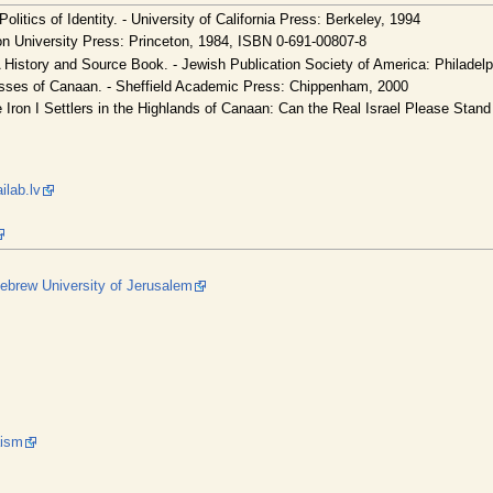
litics of Identity. - University of California Press: Berkeley, 1994
on University Press: Princeton, 1984, ISBN 0-691-00807-8
History and Source Book. - Jewish Publication Society of America: Philadel
ses of Canaan. - Sheffield Academic Press: Chippenham, 2000
the Iron I Settlers in the Highlands of Canaan: Can the Real Israel Please Stand
ilab.lv
ebrew University of Jerusalem
aism