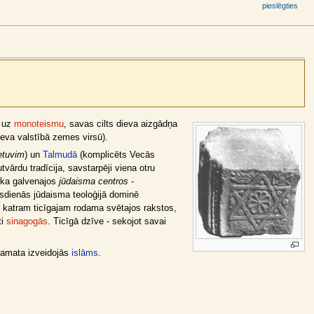
pieslēgties
e uz
monoteismu
, savas cilts dieva aizgādņa
ieva valstībā zemes virsū).
etuvim
) un
Talmudā
(komplicēts Vecās
vārdu tradīcija, savstarpēji viena otru
aika galvenajos
jūdaisma centros
-
dienās jūdaisma teoloģijā dominē
 ir katram ticīgajam rodama svētajos rakstos,
ti
sinagogās
. Ticīgā dzīve - sekojot savai
pamata izveidojās
islāms
.