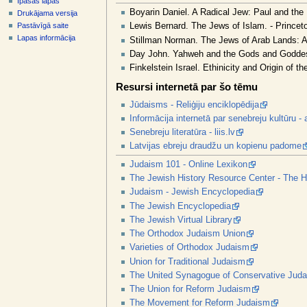
Īpašās lapas
v
Boyarin Daniel. A Radical Jew: Paul and the Po
Drukājama versija
ē
Pastāvīgā saite
Lewis Bernard. The Jews of Islam. - Princet
l
Lapas informācija
Stillman Norman. The Jews of Arab Lands: A 
n
Day John. Yahweh and the Gods and Goddes
e
Finkelstein Israel. Ethinicity and Origin of 
Resursi internetā par šo tēmu
Jūdaisms - Reliģiju enciklopēdija
Informācija internetā par senebreju kultūru - a
Senebreju literatūra - liis.lv
Latvijas ebreju draudžu un kopienu padome
Judaism 101 - Online Lexikon
The Jewish History Resource Center - The H
Judaism - Jewish Encyclopedia
The Jewish Encyclopedia
The Jewish Virtual Library
The Orthodox Judaism Union
Varieties of Orthodox Judaism
Union for Traditional Judaism
The United Synagogue of Conservative Jud
The Union for Reform Judaism
The Movement for Reform Judaism