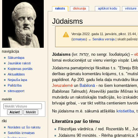
raksts
diskusija
aplūkot kodu
vēsture
Jūdaisms
Versija 2022. gada 11. janvāris, plkst. 15.44,
(
izmaiņas
)
← Senāka versija
| skatīt pašrei
N
navigācija
Jump
Jump
Jūdaisms
(ivr. יַהֲדוּת, no sengr.
Ἰουδαϊσμός
) –
eb
a
Sākumlapa
to
to
lomai evolucionējot uz vienu vienīgo vispār. Liel
Jaunākie raksti
v
navigation
search
Jūdaisma pamatprincipi fiksētas t.s. "Ebreju Bīb
Kopienas portāls
i
derības grāmatu komentāru krājums, t.s. "mutiskā
Aktualitātes
g
papildinot. Ap 200. gadu liela daļa mutvādru lik
Nejauša lapa
ā
Palīdzība
Jeruzalemē
un
Babilonā
- no šiem komentāriem, 
sitesupport
Babilonas Talmuds
). Atsevišķi pastāv
Mišnas
ko
c
mutvārdu un rakstiskajās tradīcijās, ko izskaid
i
meklēt
brīvajai gribai, - var tikt veltīta centieniem tuv
j
No
jūdaisma
m.ē. sākumā atšķēlās
kristietība
, 
a
s
Literatūra par šo tēmu
rīki
i
Norādes uz šo rakstu
Filozofijas vārdnīca. / red. Rozentāls M., Jud
z
Saistītās izmaiņas
Jūdaisms 90 minūtēs. - Rēriha grāmatnīca: R