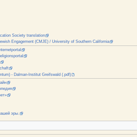
ation Society translation
Jewish Engagement (CMJE) / University of Southern California
ternetportal
ligionsportal
chaft
ntum) - Dalman-Institut Greifswald (.pdf)
лайн
опедия
вет»
нашей эры.