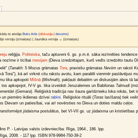
 kādu to atstāja
Buks Artis
(
diskusija
|
devums
)
zējo versiju (izmaiņas) | Jaunāka versija → (izmaiņas)
reju
reliģija.
Politeiska
, taču aptuveni 6. gs. p.m.ē. sāka iezīmēties tendenc
a nozīme ir ticībai
mesijam
(Dieva izredzētajam, kurš vedīs izredzēto tautu D
elē" (
Tanakh
: 5 Mozus grāmatas
Tora
, praviešu grāmatas
Neviim
un raksti
K
 Tora"), kā arī virknē citu rakstu avotu, kam paralēli vienmēr pastāvējusi mut
umu tika apkopoti
Mišnā
(
Mishnah
), pakļauti debatēm un diskusijām abos tā l
tos apkopojot, IV-V gs. tika izveidoti Jeruzalemes un Babilonas
Talmudi
(mūs
mentāri (
Gemara
). Reliģiskā tradīcija nav šaura garīdznieku loka rokās, bet
ro un piemēro ikdienas dzīvei
rabīni
. Reliģiskie rituāli (
Toras
lasīšana) tiek veik
oties Dievam un patiesībai, vai arī novērsties no Dieva un doties maldu ceļos.
transformējot
jūdaisma
postulātus, bet VI-VII gs. uz
jūdaisma
un kristietības 
ins P. - Latvijas valsts izdevniecība: Rīga, 1964., 186. lpp.
īga, 2008. - 117 lpp. ISBN 978-9984-750-39-2