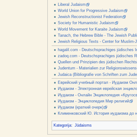
Liberal Judaism
World Union for Progressive Judaism
Jewish Reconstructionist Federation
Society for Humanistic Judaism
World Movement for Karaite Judaism
Tanach, the Hebrew Bible - The Jewish Public
Jewish Religious Texts - Center for Muslim-
hagalil.com - Deutschsprachiges jüdisches In
zadoq.com - Deutschsprachiges jüdisches Re
Quellen und Prinzipien des jüdischen Rechts
Judentum - Materialien zur Religionswissens
Judaica (Bibliografie von Schriften zum Jude
Eврейский учебный портал - Иудаизм Он
Иудаизм - Электронная еврейская энцикл
Иудаизм - Онлайн Энциклопедия «Кругос
Иудаизм - Энциклопедия Мир религий
Иудаизм (краткий очерк)
Клименковский Ю. История иудаизма до 
Kategorija
:
Jūdaisms