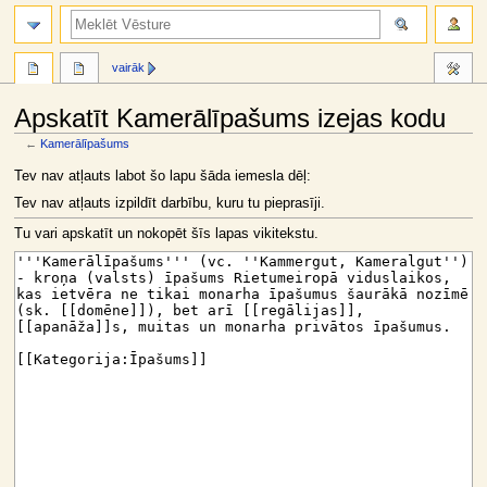
meklēt
vairāk
Apskatīt Kamerālīpašums izejas kodu
←
Kamerālīpašums
Jump
Jump
Tev nav atļauts labot šo lapu šāda iemesla dēļ:
to
to
Tev nav atļauts izpildīt darbību, kuru tu pieprasīji.
navigation
search
Tu vari apskatīt un nokopēt šīs lapas vikitekstu.