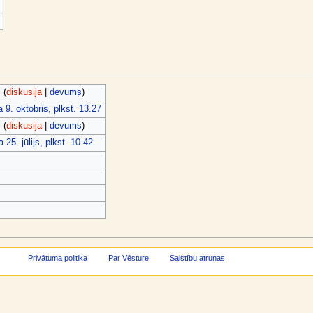
s
(
diskusija
|
devums
)
 9. oktobris, plkst. 13.27
s
(
diskusija
|
devums
)
 25. jūlijs, plkst. 10.42
Privātuma politika
Par Vēsture
Saistību atrunas