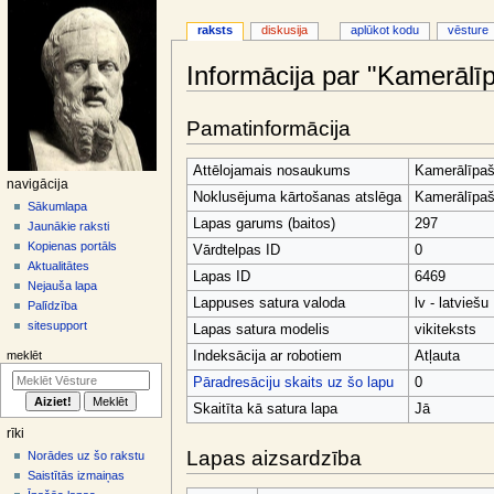
raksts
diskusija
aplūkot kodu
vēsture
Informācija par "Kamerāl
Jump
Jump
Pamatinformācija
to
to
navigation
search
Attēlojamais nosaukums
Kamerālīpa
N
navigācija
Noklusējuma kārtošanas atslēga
Kamerālīpa
a
Sākumlapa
Lapas garums (baitos)
297
Jaunākie raksti
v
Kopienas portāls
Vārdtelpas ID
0
i
Aktualitātes
Lapas ID
6469
g
Nejauša lapa
Lappuses satura valoda
lv - latviešu
ā
Palīdzība
sitesupport
c
Lapas satura modelis
vikiteksts
i
Indeksācija ar robotiem
Atļauta
meklēt
j
Pāradresāciju skaits uz šo lapu
0
a
Skaitīta kā satura lapa
Jā
s
rīki
i
Lapas aizsardzība
Norādes uz šo rakstu
z
Saistītās izmaiņas