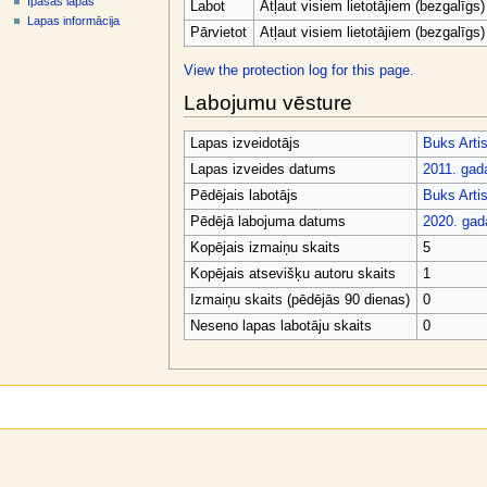
Īpašās lapas
v
Labot
Atļaut visiem lietotājiem (bezgalīgs)
Lapas informācija
ē
Pārvietot
Atļaut visiem lietotājiem (bezgalīgs)
l
View the protection log for this page.
n
Labojumu vēsture
e
Lapas izveidotājs
Buks Arti
Lapas izveides datums
2011. gada
Pēdējais labotājs
Buks Arti
Pēdējā labojuma datums
2020. gada
Kopējais izmaiņu skaits
5
Kopējais atsevišķu autoru skaits
1
Izmaiņu skaits (pēdējās 90 dienas)
0
Neseno lapas labotāju skaits
0