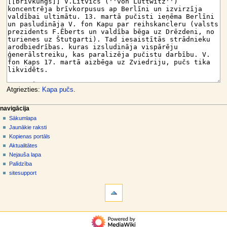
Atgriezties:
Kapa pučs
.
N
lapas darbības
dalībnieka rīki
navigācija
raksts
pieslēgties
Sākumlapa
a
diskusija
Jaunākie raksti
v
skatīt
Kopienas portāls
i
aplūkot
Aktualitātes
g
kodu
Nejauša lapa
vēsture
ā
Palīdzība
sitesupport
c
rīki
i
Norādes
j
uz
šo
a
navigācija
rakstu
s
Sākumlapa
Saistītās