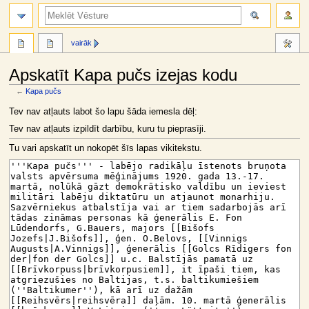
meklēt
vairāk
Apskatīt Kapa pučs izejas kodu
←
Kapa pučs
Jump
Jump
Tev nav atļauts labot šo lapu šāda iemesla dēļ:
to
to
Tev nav atļauts izpildīt darbību, kuru tu pieprasīji.
navigation
search
Tu vari apskatīt un nokopēt šīs lapas vikitekstu.