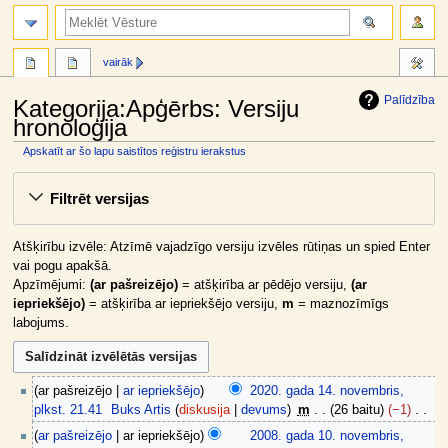
meklēt
vairāk
Palīdzība
Kategorija:Apģērbs: Versiju
hronoloģija
Apskatīt ar šo lapu saistītos reģistru ierakstus
Jump
Jump
Filtrēt versijas
to
to
navigation
search
Atšķirību izvēle: Atzīmē vajadzīgo versiju izvēles rūtiņas un spied Enter
vai pogu apakšā.
Apzīmējumi:
(ar pašreizējo)
= atšķirība ar pēdējo versiju,
(ar
iepriekšējo)
= atšķirība ar iepriekšējo versiju,
m
= maznozīmīgs
labojums.
2
ar pašreizējo
ar iepriekšējo
2020. gada 14. novembris,
0
plkst. 21.41
Buks Artis
diskusija
devums
m
26 baitu
−1
2
N
2
ar pašreizējo
ar iepriekšējo
2008. gada 10. novembris,
0
a