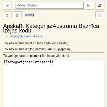
meklēt
vairāk
Apskatīt Kategorija:Austrumu Baznīca
izejas kodu
←
Kategorija:Austrumu Baznīca
Jump
Jump
Tev nav atļauts labot šo lapu šāda iemesla dēļ:
to
to
Tev nav atļauts izpildīt darbību, kuru tu pieprasīji.
navigation
search
Tu vari apskatīt un nokopēt šīs lapas vikitekstu.