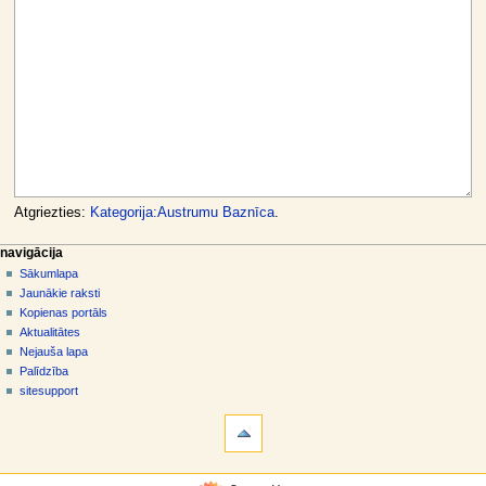
Atgriezties:
Kategorija:Austrumu Baznīca
.
N
lapas darbības
dalībnieka rīki
navigācija
kategorija
pieslēgties
Sākumlapa
a
diskusija
Jaunākie raksti
v
skatīt
Kopienas portāls
i
aplūkot
Aktualitātes
g
kodu
Nejauša lapa
vēsture
ā
Palīdzība
sitesupport
c
rīki
i
Norādes
j
uz
šo
a
navigācija
rakstu