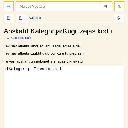
meklēt
vairāk
Apskatīt Kategorija:Kuģi izejas kodu
←
Kategorija:Kuģi
Jump
Jump
Tev nav atļauts labot šo lapu šāda iemesla dēļ:
to
to
Tev nav atļauts izpildīt darbību, kuru tu pieprasīji.
navigation
search
Tu vari apskatīt un nokopēt šīs lapas vikitekstu.