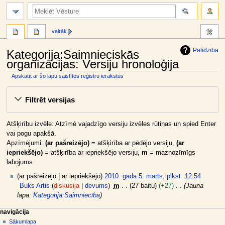
meklēt
vairāk
Palīdzība
Kategorija:Saimnieciskās
organizācijas: Versiju hronoloģija
Apskatīt ar šo lapu saistītos reģistru ierakstus
Jump
Jump
Filtrēt versijas
to
to
navigation
search
Atšķirību izvēle: Atzīmē vajadzīgo versiju izvēles rūtiņas un spied Enter
vai pogu apakšā.
Apzīmējumi:
(ar pašreizējo)
= atšķirība ar pēdējo versiju,
(ar
iepriekšējo)
= atšķirība ar iepriekšējo versiju,
m
= maznozīmīgs
labojums.
2
ar pašreizējo
ar iepriekšējo
2010. gada 5. marts, plkst. 12.54
0
Buks Artis
diskusija
devums
m
27 baitu
+27
Jauna
1
lapa:
Kategorija:Saimniecība
0
N
lapas darbības
dalībnieka rīki
navigācija
.
kategorija
pieslēgties
Sākumlapa
a
g