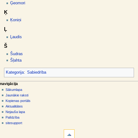
Ģeomori
Ķ
Ķoniņi
Ļ
Ļaudis
Š
Šudras
Šļahta
Kategorija
:
Sabiedrība
N
lapas darbības
dalībnieka rīki
navigācija
kategorija
pieslēgties
Sākumlapa
a
diskusija
Jaunākie raksti
v
skatīt
Kopienas portāls
i
aplūkot
Aktualitātes
g
kodu
Nejauša lapa
vēsture
ā
Palīdzība
sitesupport
c
rīki
i
Norādes