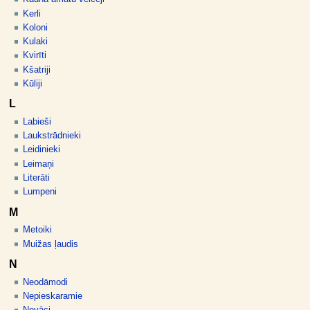
Kerli
Koloni
Kulaki
Kvirīti
Kšatriji
Kūliji
L
Labieši
Laukstrādnieki
Leidinieki
Leimaņi
Literāti
Lumpeni
M
Metoiki
Muižas ļaudis
N
Neodāmodi
Nepieskaramie