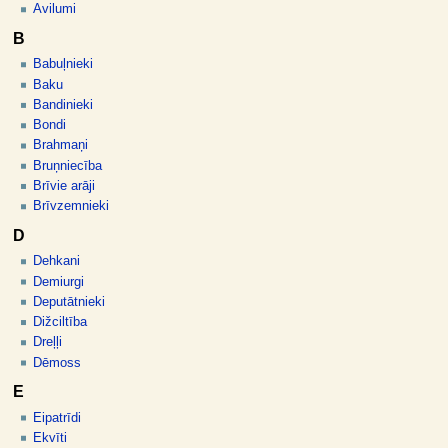
Avilumi
B
Babuļnieki
Baku
Bandinieki
Bondi
Brahmaņi
Bruņniecība
Brīvie arāji
Brīvzemnieki
D
Dehkani
Demiurgi
Deputātnieki
Dižciltība
Dreļļi
Dēmoss
E
Eipatrīdi
Ekvīti