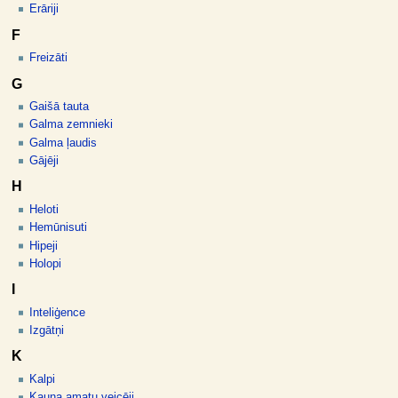
Erāriji
F
Freizāti
G
Gaišā tauta
Galma zemnieki
Galma ļaudis
Gājēji
H
Heloti
Hemūnisuti
Hipeji
Holopi
I
Inteliģence
Izgātņi
K
Kalpi
Kauna amatu veicēji