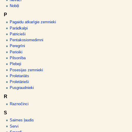
Nevāci
Nobiļi
P
Pagaidu atkarīgie zemnieki
Parādkalpi
Patricieši
Pentakosiomedimni
Peregrīni
Perioiki
Pilsonība
Plebeji
Posesijas zemnieki
Proletariāts
Proletārieši
Pusgraudnieki
R
Raznočinci
S
Saimes ļaudis
Servi