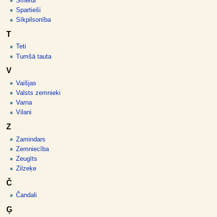
Smerdi
Spartieši
Sīkpilsonība
T
Teti
Tumšā tauta
V
Vaišjas
Valsts zemnieki
Varna
Vilani
Z
Zamindars
Zemniecība
Zeugīts
Zilzeķe
Č
Čandali
Ģ