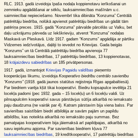
RLC. 1913. gadā izveidoja īpaša nodaļa koppienotavu ierīkošanai un
zemnieku apgādāšanai ar sēklu, lauksaimniecības mašīnām u.c.
saimniecībai nepieciešamo. Novembrī tika dibināta “Konzuma” Centrālā
patērētāju biedrība, nolūkā apvienot patērētāju biedrības un gādāt tām
patēriņa preces. 1915. gadā "Konzuma" pārvalde pārcēlās uz Valku, bet
daļu uzkrājumu pārveda uz Iekškrieviju, atverot “Konzuma” nodaļas
Maskavā un Pleskavā. Līdz 1917. gadam “Konzums” apgādāja ar pārtiku
Vidzemes iedzīvotājus, daļēji to ievedot no Krievijas. Gada beigās
“Konzums” un tā Centrālā patērētāju biedrība apvienoja 77
lauksaimniecības biedrības, 17 patērētāju biedrības, 13 koppienotavas,
18
krājaizdevu sabiedrības
un 185 privātpersonas.
1917. gadā, izmantojot
Krievijas Pagaidu valdības
pieņemto
kooperācijas likumu, izveidoja
Kooperatīvo biedrību centrālo savienību
“Konzums”
(1918. gadā jaunos statūtus reģistreja Rīgas apgabaltiesā).
Par biedriem varēja kļūt tikai kooperatīvi. Biedru kopsapulce ievēlēja 21
locekļa padomi (pec 1932. gada – 15 locekļu) un 6 locekļu valdi. Uz
pilnsapulcēm kooperatīvi savus pārstāvjus sūtīja atkarībā no iemaksato
paju daudzuma (ne vairāk par 4). Katram pārstavim bija viena balss. Par
savienības saistībām biedri atbildēja ar savām pajām un papildu
atbildību, kas noteikta atkarībā no iemaksāto paju summas. Bez
pamatpajas kooperatīviem bija jāiemaksā arī papildpajas, atkarībā no
savu iepirkumu apjoma. Par savienības biedriem kļuva 77
lauksaimniecības biedrības
, 19 kredītkooperatīvi, 17 patērētāju biedrības