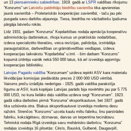
un 13
piensaimnieku sabiedrības
. 1919. gadā ar
LSPR
valdības rīkojumu
“Konzums” un
Latviešu patērētāju biedrību savienība
tika apvienotas
jaunā savienībā –
Proletariskās kooperācijas savienībā
, - taču jau pēc
pusgada savu darbību atjaunoja. Tiesa, biedrība no vācbaltiešu īpašuma
pārgāja latviešu rokās.
Līdz 1931. gadam “Konzuma" Kopdarbības nodaļa apmācīja kooperatīvu
administrāciju darbiniekus, rīkoja kursus un praktiskās nodarbības,
izdeva specializēto literatūru, veica revīzijas, palīdzēja, izstrādāja
paraugstatūtus, darbvedības un grāmātvedības veidlapas, izdeva
kooperacijas laikrakstu “Kopdarbiba” u.tml. - šim darbam “Konzums”
kopumā iztērēja vairāk nekā 550 000 latus, kā arī izveidoja apjomīgu
kooperacijas bibliotēku.
Latvijas Pagaidu valdība
“Konzumam” uzdeva iepirkt ASV kara materialu
likvidācijas komisijas piedāvātās preces 2 000 000 USD vērtībā.
Vairums preču izrādījās nederīgas - 1925. gadā valdība parakstīja
līgumu ar ASV, kurā kopējais Latvijas parāds bija novērtēts jau par 5 775
000 USD, no kura lielāko daļu valdība uzdeva segt “Konzumam”. 1923.
gadā sāka darboties pirmā “Konzuma” eksportkautuve, bet 1927. gadā
tika uzbūveta otra. Blakus eksportkautuvei izveidoja modernu desu
ražotni. Strenčos “Konzums” uzcela kaulu miltu fabriku, linu parstrādes
fabriku, kokzāģētavu, dzirnavas, darvas un terpentīna tecinātavu.
Tehniskā nodaļa Rīgā izveidoja savu mehānisko darbnīcu. “Konzuma”
nodaļas izveidoja 16 pilsetās: Cēsīs, Bauskā, Gulbenē, Daugavpilī,