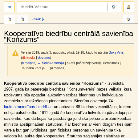
meklēt
vairāk
Kooperatīvo biedrību centrālā savienība
“Konzums”
Versija 2019. gada 3. augusts, plkst. 19.18, kādu to atstāja
Buks Artis
(
diskusija
|
devums
)
(
izmaiņas
)
← Senāka versija
| skatīt pašreizējo versiju (izmaiņas) |
Jaunāka versija → (izmaiņas)
Jump
Jump
Kooperatīvo biedrību centrālā savienība “Konzums”
- izveidota
to
to
1907. gadā kā patērētāju biedrības "Konsumverein" bāzes veikals, kura
navigation
search
uzdevums bija apgādāt lauksaimniecības biedrības un individuālos
zemniekus ar ražošanas piederumiem. Biedrība apvienoja 74
lauksaimniecības biedrības
un aptuveni 88 biedrus veicinātājus, kuriem
nebija balsstiesību. 1911. gadā šo kooperatīvo lielveikalu pārveidoja par
savienību, kas darbojās ka patstāvīga juridiska persona ar Zemkopības
ministra apstiprinātiem statūtiem. Par biedriem ar vienlīdzīgām tiesībām
varēja būt gan juridiskas, gan fiziskas personas un savienība tika
veidota kā jaukta tipa kooperatīvs. Statūtos saglabājās saistības ar