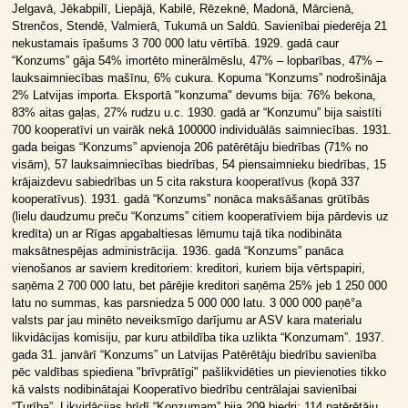
Jelgavā, Jēkabpilī, Liepājā, Kabilē, Rēzeknē, Madonā, Mārcienā,
Strenčos, Stendē, Valmierā, Tukumā un Saldū. Savienībai piederēja 21
nekustamais īpašums 3 700 000 latu vērtībā. 1929. gadā caur
“Konzums” gāja 54% imortēto minerālmēslu, 47% – lopbarības, 47% –
lauksaimniecības mašīnu, 6% cukura. Kopuma “Konzums” nodrošināja
2% Latvijas importa. Eksportā "konzuma" devums bija: 76% bekona,
83% aitas gaļas, 27% rudzu u.c. 1930. gadā ar “Konzumu” bija saistīti
700 kooperatīvi un vairāk nekā 100000 individuālās saimniecības. 1931.
gada beigas “Konzums” apvienoja 206 patērētāju biedrības (71% no
visām), 57 lauksaimniecības biedrības, 54 piensaimnieku biedrības, 15
krājaizdevu sabiedrības un 5 cita rakstura kooperatīvus (kopā 337
kooperatīvus). 1931. gadā “Konzums” nonāca maksāšanas grūtībās
(lielu daudzumu preču “Konzums” citiem kooperatīviem bija pārdevis uz
kredīta) un ar Rīgas apgabaltiesas lēmumu tajā tika nodibināta
maksātnespējas administrācija. 1936. gadā “Konzums” panāca
vienošanos ar saviem kreditoriem: kreditori, kuriem bija vērtspapiri,
saņēma 2 700 000 latu, bet pārējie kreditori saņēma 25% jeb 1 250 000
latu no summas, kas parsniedza 5 000 000 latu. 3 000 000 paņē°a
valsts par jau minēto neveiksmīgo darījumu ar ASV kara materialu
likvidācijas komisiju, par kuru atbildība tika uzlikta “Konzumam”. 1937.
gada 31. janvārī “Konzums” un Latvijas Patērētāju biedrību savienība
pēc valdības spiediena "brīvprātīgi" pašlikvidēties un pievienoties tikko
kā valsts nodibinātajai Kooperatīvo biedrību centrālajai savienībai
“Turība”. Likvidācijas brīdī “Konzumam” bija 209 biedri: 114 patērētāju