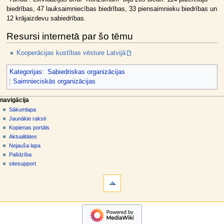
biedrības, 47 lauksaimniecības biedrības, 33 piensaimnieku biedrības un
12 krājaizdevu sabiedrības.
Resursi internetā par šo tēmu
Kooperācijas kustības vēsture Latvijā
Kategorijas
:
Sabiedriskas organizācijas
Saimnieciskās organizācijas
N
lapas darbības
dalībnieka rīki
navigācija
raksts
pieslēgties
Sākumlapa
a
diskusija
Jaunākie raksti
v
skatīt
Kopienas portāls
i
aplūkot
Aktualitātes
g
kodu
Nejauša lapa
vēsture
ā
Palīdzība
sitesupport
c
rīki
i
Norādes
j
uz
šo
a
navigācija
rakstu
s
Sākumlapa
Saistītās
i
Jaunākie
izmaiņas