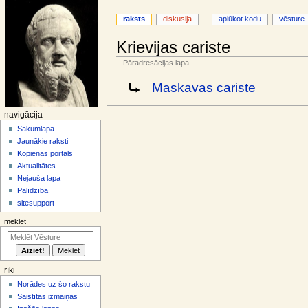
raksts
diskusija
aplūkot kodu
vēsture
Krievijas cariste
Pāradresācijas lapa
Jump
Jump
Pāradresēt uz:
Maskavas cariste
to
to
navigation
search
N
navigācija
a
Sākumlapa
Jaunākie raksti
v
Kopienas portāls
i
Aktualitātes
g
Nejauša lapa
ā
Palīdzība
sitesupport
c
i
meklēt
j
a
s
rīki
i
Norādes uz šo rakstu
z
Saistītās izmaiņas