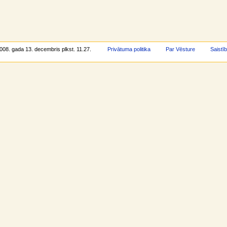
2008. gada 13. decembris plkst. 11.27.
Privātuma politika
Par Vēsture
Saistī