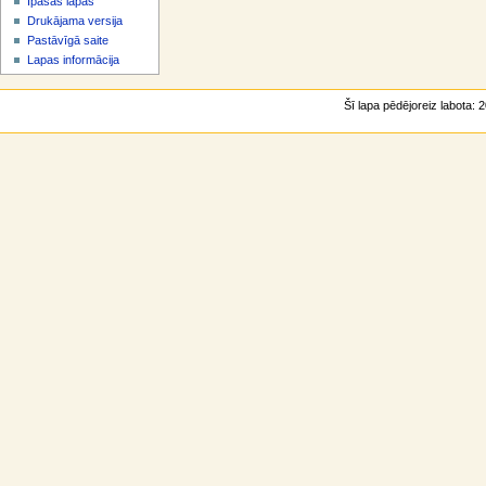
Īpašās lapas
v
Drukājama versija
ē
Pastāvīgā saite
l
Lapas informācija
n
e
Šī lapa pēdējoreiz labota: 