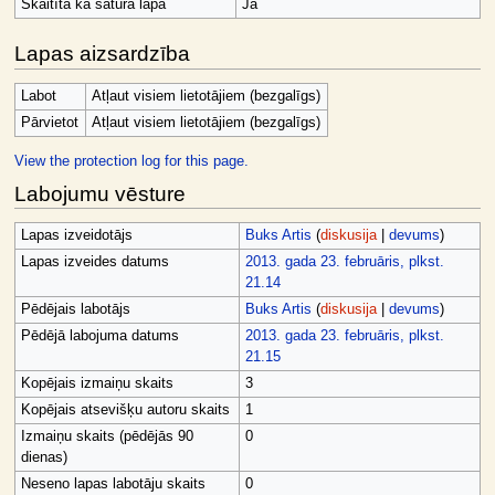
Skaitīta kā satura lapa
Jā
Lapas aizsardzība
Labot
Atļaut visiem lietotājiem (bezgalīgs)
Pārvietot
Atļaut visiem lietotājiem (bezgalīgs)
View the protection log for this page.
Labojumu vēsture
Lapas izveidotājs
Buks Artis
(
diskusija
|
devums
)
Lapas izveides datums
2013. gada 23. februāris, plkst.
21.14
Pēdējais labotājs
Buks Artis
(
diskusija
|
devums
)
Pēdējā labojuma datums
2013. gada 23. februāris, plkst.
21.15
Kopējais izmaiņu skaits
3
Kopējais atsevišķu autoru skaits
1
Izmaiņu skaits (pēdējās 90
0
dienas)
Neseno lapas labotāju skaits
0