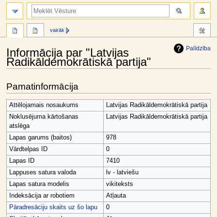
meklēt
vairāk
Palīdzība
Informācija par "Latvijas
Radikāldemokrātiskā partija"
Jump
Jump
Pamatinformācija
to
to
navigation
search
Attēlojamais nosaukums
Latvijas Radikāldemokrātiskā partija
Noklusējuma kārtošanas
Latvijas Radikāldemokrātiskā partija
atslēga
Lapas garums (baitos)
978
Vārdtelpas ID
0
Lapas ID
7410
Lappuses satura valoda
lv - latviešu
Lapas satura modelis
vikiteksts
Indeksācija ar robotiem
Atļauta
Pāradresāciju skaits uz šo lapu
0