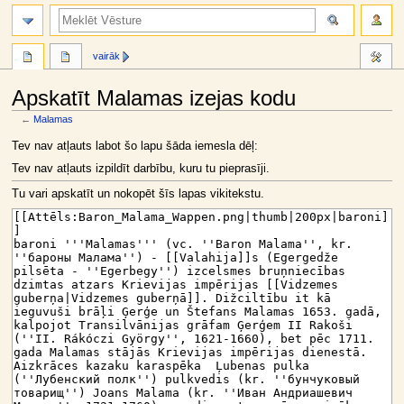
meklēt
vairāk
Apskatīt Malamas izejas kodu
←
Malamas
Jump
Jump
Tev nav atļauts labot šo lapu šāda iemesla dēļ:
to
to
Tev nav atļauts izpildīt darbību, kuru tu pieprasīji.
navigation
search
Tu vari apskatīt un nokopēt šīs lapas vikitekstu.