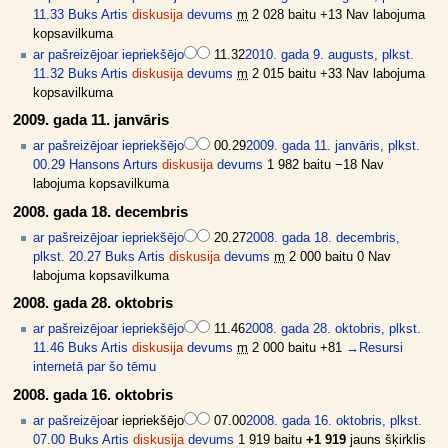
11.33
Buks Artis
diskusija
devums
m
2 028 baitu
+13
Nav labojuma
kopsavilkuma
ar pašreizējo
ar iepriekšējo
11.32
2010. gada 9. augusts, plkst.
11.32
Buks Artis
diskusija
devums
m
2 015 baitu
+33
Nav labojuma
kopsavilkuma
2009. gada 11. janvāris
ar pašreizējo
ar iepriekšējo
00.29
2009. gada 11. janvāris, plkst.
00.29
Hansons Arturs
diskusija
devums
1 982 baitu
−18
Nav
labojuma kopsavilkuma
2008. gada 18. decembris
ar pašreizējo
ar iepriekšējo
20.27
2008. gada 18. decembris,
plkst. 20.27
Buks Artis
diskusija
devums
m
2 000 baitu
0
Nav
labojuma kopsavilkuma
2008. gada 28. oktobris
ar pašreizējo
ar iepriekšējo
11.46
2008. gada 28. oktobris, plkst.
11.46
Buks Artis
diskusija
devums
m
2 000 baitu
+81
→
Resursi
internetā par šo tēmu
2008. gada 16. oktobris
ar pašreizējo
ar iepriekšējo
07.00
2008. gada 16. oktobris, plkst.
07.00
Buks Artis
diskusija
devums
1 919 baitu
+1 919
jauns šķirklis