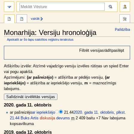
meklēt
vairāk
Palīdzība
Monarhija: Versiju hronoloģija
Apskatīt ar šo lapu saistītos reģistru ierakstus
Jump
Jump
Filtrēt versijas
rādīt
paslēpt
to
to
navigation
search
Atšķirību izvēle: Atzīmē vajadzīgo versiju izvēles rūtiņas un spied Enter
vai pogu apakšā.
Apzīmējumi:
(ar pašreizējo)
= atšķirība ar pēdējo versiju,
(ar
iepriekšējo)
= atšķirība ar iepriekšējo versiju,
m
= maznozīmīgs
labojums.
2020. gada 11. oktobris
ar pašreizējo
ar iepriekšējo
21.44
2020. gada 11. oktobris, plkst.
21.44
Buks Artis
diskusija
devums
m
2 409 baitu
+7
Nav labojuma
kopsavilkuma
2019. gada 12. oktobris