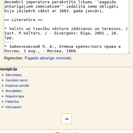
Atgriezties:
Pagaidu atkarīgie zemnieki
.
N
lapas darbības
dalībnieka rīki
navigācija
raksts
pieslēgties
Sākumlapa
a
diskusija
Jaunākie raksti
v
skatīt
Kopienas portāls
i
aplūkot
Aktualitātes
g
kodu
Nejauša lapa
vēsture
ā
Palīdzība
sitesupport
c
rīki
i
Norādes
j
uz
šo
a
navigācija
rakstu