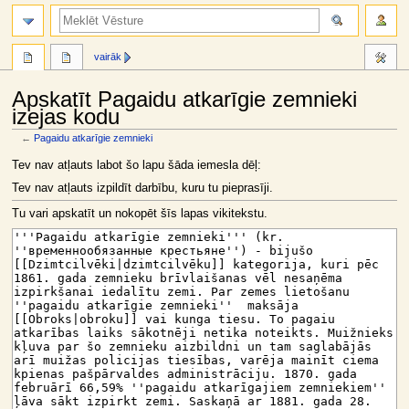
meklēt
vairāk
Apskatīt Pagaidu atkarīgie zemnieki
izejas kodu
←
Pagaidu atkarīgie zemnieki
Jump
Jump
Tev nav atļauts labot šo lapu šāda iemesla dēļ:
to
to
Tev nav atļauts izpildīt darbību, kuru tu pieprasīji.
navigation
search
Tu vari apskatīt un nokopēt šīs lapas vikitekstu.