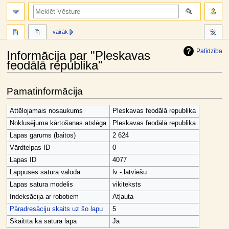
meklēt
vairāk
Palīdzība
Informācija par "Pleskavas
feodālā republika"
Jump
Jump
Pamatinformācija
to
to
navigation
search
Attēlojamais nosaukums
Pleskavas feodālā republika
Noklusējuma kārtošanas atslēga
Pleskavas feodālā republika
Lapas garums (baitos)
2 624
Vārdtelpas ID
0
Lapas ID
4077
Lappuses satura valoda
lv - latviešu
Lapas satura modelis
vikiteksts
Indeksācija ar robotiem
Atļauta
Pāradresāciju skaits uz šo lapu
5
Skaitīta kā satura lapa
Jā