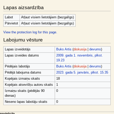
Lapas aizsardzība
Labot
Atļaut visiem lietotājiem (bezgalīgs)
Pārvietot
Atļaut visiem lietotājiem (bezgalīgs)
View the protection log for this page.
Labojumu vēsture
Lapas izveidotājs
Buks Artis
(
diskusija
|
devums
)
Lapas izveides datums
2009. gada 1. novembris, plkst.
19.23
Pēdējais labotājs
Buks Artis
(
diskusija
|
devums
)
Pēdējā labojuma datums
2023. gada 5. janvāris, plkst. 15.35
Kopējais izmaiņu skaits
18
Kopējais atsevišķu autoru skaits
1
Izmaiņu skaits (pēdējās 90
0
dienas)
Neseno lapas labotāju skaits
0
lapas darbības
dalībnieka rīki
navigācija