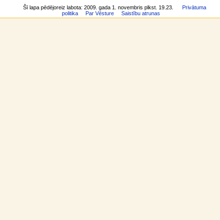
izmaiņas
raksti
Šī lapa pēdējoreiz labota: 2009. gada 1. novembris plkst. 19.23.
Privātuma
z
Īpašās
politika
Par Vēsture
Saistību atrunas
Kopienas
lapas
v
portāls
Drukājama
ē
Aktualitātes
versija
l
Nejauša
Pastāvīgā
lapa
n
saite
Palīdzība
Lapas
e
sitesupport
informācija