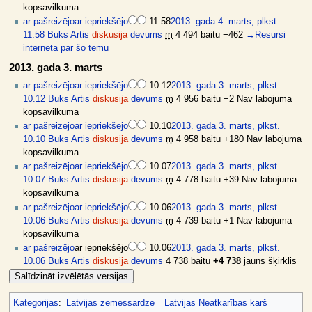
kopsavilkuma
ar pašreizējo
ar iepriekšējo
11.58
2013. gada 4. marts, plkst.
11.58
Buks Artis
diskusija
devums
m
4 494 baitu
−462
→
Resursi
internetā par šo tēmu
2013. gada 3. marts
ar pašreizējo
ar iepriekšējo
10.12
2013. gada 3. marts, plkst.
10.12
Buks Artis
diskusija
devums
m
4 956 baitu
−2
Nav labojuma
kopsavilkuma
ar pašreizējo
ar iepriekšējo
10.10
2013. gada 3. marts, plkst.
10.10
Buks Artis
diskusija
devums
m
4 958 baitu
+180
Nav labojuma
kopsavilkuma
ar pašreizējo
ar iepriekšējo
10.07
2013. gada 3. marts, plkst.
10.07
Buks Artis
diskusija
devums
m
4 778 baitu
+39
Nav labojuma
kopsavilkuma
ar pašreizējo
ar iepriekšējo
10.06
2013. gada 3. marts, plkst.
10.06
Buks Artis
diskusija
devums
m
4 739 baitu
+1
Nav labojuma
kopsavilkuma
ar pašreizējo
ar iepriekšējo
10.06
2013. gada 3. marts, plkst.
10.06
Buks Artis
diskusija
devums
4 738 baitu
+4 738
jauns šķirklis
Kategorijas
:
Latvijas zemessardze
Latvijas Neatkarības karš