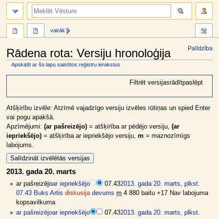
meklēt
vairāk
Palīdzība
Rādena rota: Versiju hronoloģija
Apskatīt ar šo lapu saistītos reģistru ierakstus
Jump
Jump
Filtrēt versijas
rādīt
paslēpt
to
to
navigation
search
Atšķirību izvēle: Atzīmē vajadzīgo versiju izvēles rūtiņas un spied Enter
vai pogu apakšā.
Apzīmējumi:
(ar pašreizējo)
= atšķirība ar pēdējo versiju,
(ar
iepriekšējo)
= atšķirība ar iepriekšējo versiju,
m
= maznozīmīgs
labojums.
2013. gada 20. marts
ar pašreizējo
ar iepriekšējo
07.43
2013. gada 20. marts, plkst.
07.43
Buks Artis
diskusija
devums
m
4 880 baitu
+17
Nav labojuma
kopsavilkuma
ar pašreizējo
ar iepriekšējo
07.43
2013. gada 20. marts, plkst.