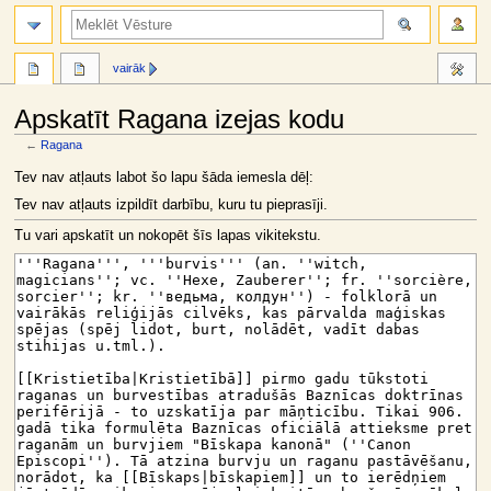
meklēt
vairāk
Apskatīt Ragana izejas kodu
←
Ragana
Jump
Jump
Tev nav atļauts labot šo lapu šāda iemesla dēļ:
to
to
Tev nav atļauts izpildīt darbību, kuru tu pieprasīji.
navigation
search
Tu vari apskatīt un nokopēt šīs lapas vikitekstu.