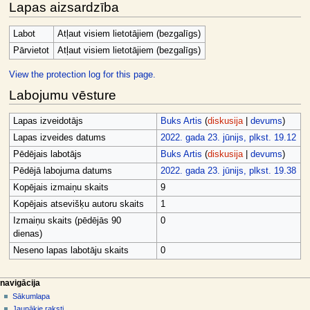
Lapas aizsardzība
Labot
Atļaut visiem lietotājiem (bezgalīgs)
Pārvietot
Atļaut visiem lietotājiem (bezgalīgs)
View the protection log for this page.
Labojumu vēsture
Lapas izveidotājs
Buks Artis
(
diskusija
|
devums
)
Lapas izveides datums
2022. gada 23. jūnijs, plkst. 19.12
Pēdējais labotājs
Buks Artis
(
diskusija
|
devums
)
Pēdējā labojuma datums
2022. gada 23. jūnijs, plkst. 19.38
Kopējais izmaiņu skaits
9
Kopējais atsevišķu autoru skaits
1
Izmaiņu skaits (pēdējās 90
0
dienas)
Neseno lapas labotāju skaits
0
N
lapas darbības
dalībnieka rīki
navigācija
raksts
pieslēgties
Sākumlapa
a
diskusija
Jaunākie raksti