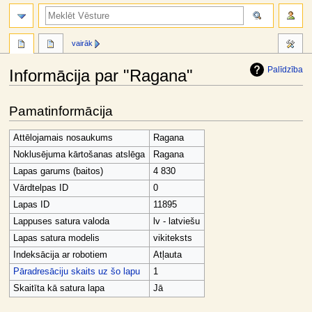
meklēt
vairāk
Palīdzība
Informācija par "Ragana"
Jump
Jump
Pamatinformācija
to
to
navigation
search
Attēlojamais nosaukums
Ragana
Noklusējuma kārtošanas atslēga
Ragana
Lapas garums (baitos)
4 830
Vārdtelpas ID
0
Lapas ID
11895
Lappuses satura valoda
lv - latviešu
Lapas satura modelis
vikiteksts
Indeksācija ar robotiem
Atļauta
Pāradresāciju skaits uz šo lapu
1
Skaitīta kā satura lapa
Jā