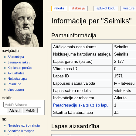
raksts
diskusija
aplūkot kodu
vēsture
Informācija par "Seimiks"
Jump
Jump
Pamatinformācija
to
to
navigation
search
Attēlojamais nosaukums
Seimiks
N
navigācija
Noklusējuma kārtošanas atslēga
Seimiks
a
Sākumlapa
Lapas garums (baitos)
2 177
Jaunākie raksti
v
Kopienas portāls
Vārdtelpas ID
0
i
Aktualitātes
Lapas ID
1571
g
Nejauša lapa
Lappuses satura valoda
lv - latviešu
ā
Palīdzība
sitesupport
c
Lapas satura modelis
vikiteksts
i
Indeksācija ar robotiem
Atļauta
meklēt
j
Pāradresāciju skaits uz šo lapu
1
a
Skaitīta kā satura lapa
Jā
s
rīki
i
Lapas aizsardzība
Norādes uz šo rakstu
z
Saistītās izmaiņas