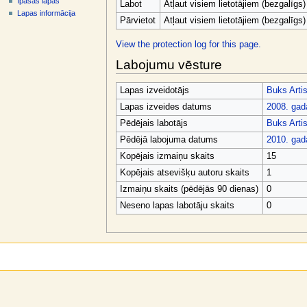
Īpašās lapas
v
Labot
Atļaut visiem lietotājiem (bezgalīgs)
Lapas informācija
ē
Pārvietot
Atļaut visiem lietotājiem (bezgalīgs)
l
View the protection log for this page.
n
Labojumu vēsture
e
Lapas izveidotājs
Buks Arti
Lapas izveides datums
2008. gad
Pēdējais labotājs
Buks Arti
Pēdējā labojuma datums
2010. gada
Kopējais izmaiņu skaits
15
Kopējais atsevišķu autoru skaits
1
Izmaiņu skaits (pēdējās 90 dienas)
0
Neseno lapas labotāju skaits
0