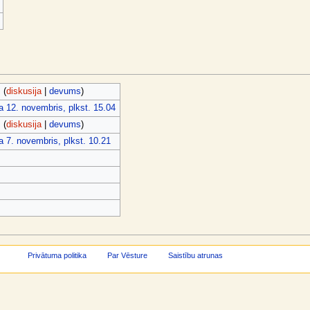
s
(
diskusija
|
devums
)
a 12. novembris, plkst. 15.04
s
(
diskusija
|
devums
)
 7. novembris, plkst. 10.21
Privātuma politika
Par Vēsture
Saistību atrunas