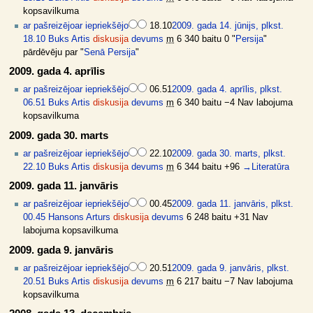
kopsavilkuma
ar pašreizējo
ar iepriekšējo
18.10
2009. gada 14. jūnijs, plkst.
18.10
Buks Artis
diskusija
devums
m
6 340 baitu
0
"
Persija
"
pārdēvēju par "
Senā Persija
"
2009. gada 4. aprīlis
ar pašreizējo
ar iepriekšējo
06.51
2009. gada 4. aprīlis, plkst.
06.51
Buks Artis
diskusija
devums
m
6 340 baitu
−4
Nav labojuma
kopsavilkuma
2009. gada 30. marts
ar pašreizējo
ar iepriekšējo
22.10
2009. gada 30. marts, plkst.
22.10
Buks Artis
diskusija
devums
m
6 344 baitu
+96
→
Literatūra
2009. gada 11. janvāris
ar pašreizējo
ar iepriekšējo
00.45
2009. gada 11. janvāris, plkst.
00.45
Hansons Arturs
diskusija
devums
6 248 baitu
+31
Nav
labojuma kopsavilkuma
2009. gada 9. janvāris
ar pašreizējo
ar iepriekšējo
20.51
2009. gada 9. janvāris, plkst.
20.51
Buks Artis
diskusija
devums
m
6 217 baitu
−7
Nav labojuma
kopsavilkuma