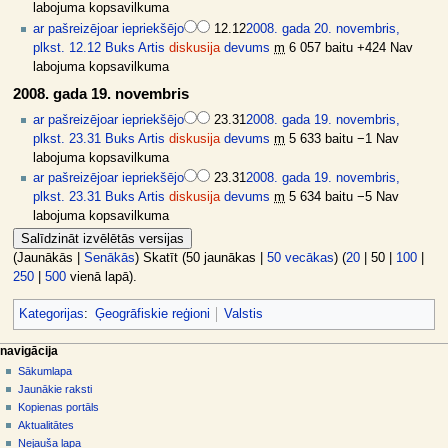
labojuma kopsavilkuma
ar pašreizējo
ar iepriekšējo
12.12
2008. gada 20. novembris,
plkst. 12.12
Buks Artis
diskusija
devums
m
6 057 baitu
+424
Nav
labojuma kopsavilkuma
2008. gada 19. novembris
ar pašreizējo
ar iepriekšējo
23.31
2008. gada 19. novembris,
plkst. 23.31
Buks Artis
diskusija
devums
m
5 633 baitu
−1
Nav
labojuma kopsavilkuma
ar pašreizējo
ar iepriekšējo
23.31
2008. gada 19. novembris,
plkst. 23.31
Buks Artis
diskusija
devums
m
5 634 baitu
−5
Nav
labojuma kopsavilkuma
(
Jaunākās
|
Senākās
) Skatīt (
50 jaunākas
|
50 vecākas
) (
20
|
50
|
100
|
250
|
500
vienā lapā).
Kategorijas
:
Ģeogrāfiskie reģioni
Valstis
N
lapas darbības
dalībnieka rīki
navigācija
raksts
pieslēgties
Sākumlapa
a
diskusija
Jaunākie raksti
v
skatīt
Kopienas portāls
i
aplūkot
Aktualitātes
g
kodu
Nejauša lapa