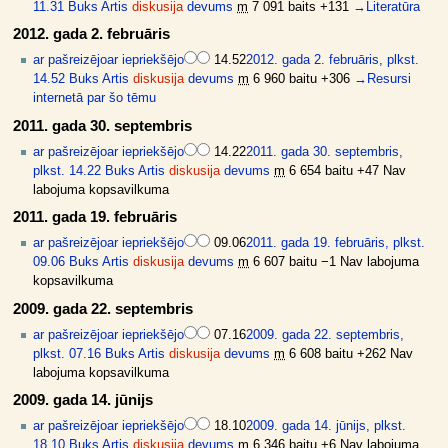
11.31
Buks Artis
diskusija
devums
m
7 091 baits
+131
→
Literatūra
2012. gada 2. februāris
ar pašreizējo
ar iepriekšējo
14.52
2012. gada 2. februāris, plkst.
14.52
Buks Artis
diskusija
devums
m
6 960 baitu
+306
→
Resursi
internetā par šo tēmu
2011. gada 30. septembris
ar pašreizējo
ar iepriekšējo
14.22
2011. gada 30. septembris,
plkst. 14.22
Buks Artis
diskusija
devums
m
6 654 baitu
+47
Nav
labojuma kopsavilkuma
2011. gada 19. februāris
ar pašreizējo
ar iepriekšējo
09.06
2011. gada 19. februāris, plkst.
09.06
Buks Artis
diskusija
devums
m
6 607 baitu
−1
Nav labojuma
kopsavilkuma
2009. gada 22. septembris
ar pašreizējo
ar iepriekšējo
07.16
2009. gada 22. septembris,
plkst. 07.16
Buks Artis
diskusija
devums
m
6 608 baitu
+262
Nav
labojuma kopsavilkuma
2009. gada 14. jūnijs
ar pašreizējo
ar iepriekšējo
18.10
2009. gada 14. jūnijs, plkst.
18.10
Buks Artis
diskusija
devums
m
6 346 baitu
+6
Nav labojuma