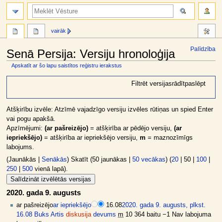
meklēt
vairāk
Palīdzība
Senā Persija: Versiju hronoloģija
Apskatīt ar šo lapu saistītos reģistru ierakstus
Jump
Jump
Filtrēt versijas
rādīt
paslēpt
to
to
navigation
search
Atšķirību izvēle: Atzīmē vajadzīgo versiju izvēles rūtiņas un spied Enter
vai pogu apakšā.
Apzīmējumi:
(ar pašreizējo)
= atšķirība ar pēdējo versiju,
(ar
iepriekšējo)
= atšķirība ar iepriekšējo versiju,
m
= maznozīmīgs
labojums.
(
Jaunākās
|
Senākās
) Skatīt (
50 jaunākas
|
50 vecākas
) (
20
|
50
|
100
|
250
|
500
vienā lapā).
2020. gada 9. augusts
ar pašreizējo
ar iepriekšējo
16.08
2020. gada 9. augusts, plkst.
16.08
Buks Artis
diskusija
devums
m
10 364 baitu
−1
Nav labojuma