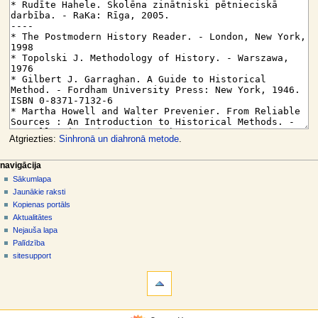
Atgriezties:
Sinhronā un diahronā metode
.
N
lapas darbības
dalībnieka rīki
navigācija
raksts
pieslēgties
Sākumlapa
a
diskusija
Jaunākie raksti
v
skatīt
Kopienas portāls
i
aplūkot
Aktualitātes
g
kodu
Nejauša lapa
vēsture
ā
Palīdzība
sitesupport
c
rīki
i
Norādes
j
uz
šo
a
navigācija
rakstu