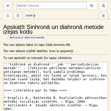
meklēt
vairāk
Apskatīt Sinhronā un diahronā metode
izejas kodu
←
Sinhronā un diahronā metode
Jump
Jump
Tev nav atļauts labot šo lapu šāda iemesla dēļ:
to
to
Tev nav atļauts izpildīt darbību, kuru tu pieprasīji.
navigation
search
Tu vari apskatīt un nokopēt šīs lapas vikitekstu.