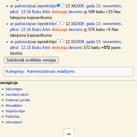
ar pašreizējo
ar iepriekšējo
13.34
2008. gada 13. novembris,
plkst. 13.34
Buks Artis
diskusija
devums
m
599 baitu
+23
Nav
labojuma kopsavilkuma
ar pašreizējo
ar iepriekšējo
12.16
2008. gada 13. novembris,
plkst. 12.16
Buks Artis
diskusija
devums
m
576 baitu
+4
Nav
labojuma kopsavilkuma
ar pašreizējo
ar iepriekšējo
12.15
2008. gada 13. novembris,
plkst. 12.15
Buks Artis
diskusija
devums
572 baitu
+572
jauns
šķirklis
Kategorija
:
Administratīvais iedalījums
N
lapas darbības
dalībnieka rīki
navigācija
raksts
pieslēgties
Sākumlapa
a
diskusija
Jaunākie raksti
v
skatīt
Kopienas portāls
i
aplūkot
Aktualitātes
g
kodu
Nejauša lapa
vēsture
ā
Palīdzība
sitesupport
c
rīki
i
Norādes