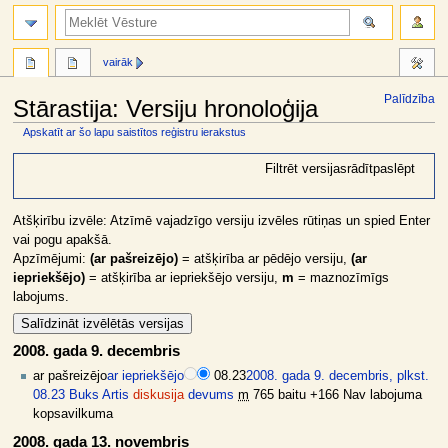
meklēt
vairāk
Palīdzība
Stārastija: Versiju hronoloģija
Apskatīt ar šo lapu saistītos reģistru ierakstus
Jump
Jump
Filtrēt versijas
rādīt
paslēpt
to
to
navigation
search
Atšķirību izvēle: Atzīmē vajadzīgo versiju izvēles rūtiņas un spied Enter
vai pogu apakšā.
Apzīmējumi:
(ar pašreizējo)
= atšķirība ar pēdējo versiju,
(ar
iepriekšējo)
= atšķirība ar iepriekšējo versiju,
m
= maznozīmīgs
labojums.
2008. gada 9. decembris
ar pašreizējo
ar iepriekšējo
08.23
2008. gada 9. decembris, plkst.
08.23
Buks Artis
diskusija
devums
m
765 baitu
+166
Nav labojuma
kopsavilkuma
2008. gada 13. novembris