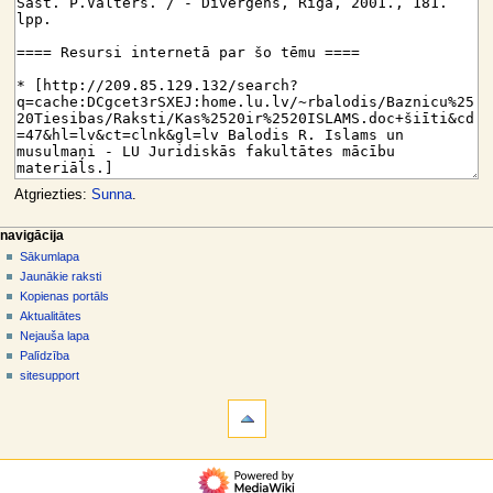
Atgriezties:
Sunna
.
N
lapas darbības
dalībnieka rīki
navigācija
raksts
pieslēgties
Sākumlapa
a
diskusija
Jaunākie raksti
v
skatīt
Kopienas portāls
i
aplūkot
Aktualitātes
g
kodu
Nejauša lapa
vēsture
ā
Palīdzība
sitesupport
c
rīki
i
Norādes
j
uz
šo
a
navigācija
rakstu
s
Sākumlapa
Saistītās