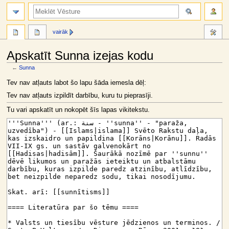
meklēt
vairāk
Apskatīt Sunna izejas kodu
←
Sunna
Jump
Jump
Tev nav atļauts labot šo lapu šāda iemesla dēļ:
to
to
Tev nav atļauts izpildīt darbību, kuru tu pieprasīji.
navigation
search
Tu vari apskatīt un nokopēt šīs lapas vikitekstu.