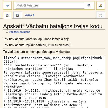
meklēt
vairāk
Apskatīt Vācbaltu bataljons izejas kodu
←
Vācbaltu bataljons
Jump
Jump
Tev nav atļauts labot šo lapu šāda iemesla dēļ:
to
to
Tev nav atļauts izpildīt darbību, kuru tu pieprasīji.
navigation
search
Tu vari apskatīt un nokopēt šīs lapas vikitekstu.