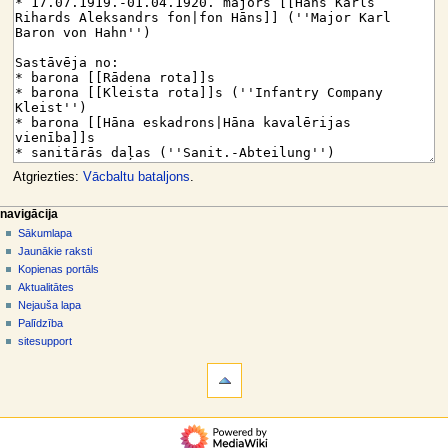
Atgriezties:
Vācbaltu bataljons
.
N
lapas darbības
dalībnieka rīki
navigācija
raksts
pieslēgties
Sākumlapa
a
diskusija
Jaunākie raksti
v
skatīt
Kopienas portāls
i
aplūkot
Aktualitātes
g
kodu
Nejauša lapa
vēsture
ā
Palīdzība
sitesupport
c
rīki
i
Norādes
j
uz
šo
a
navigācija
rakstu
s
Sākumlapa
Saistītās