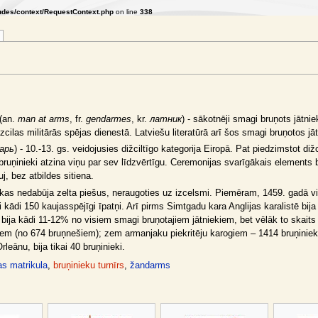
udes/context/RequestContext.php
on line
338
(an.
man at arms
, fr.
gendarmes
, kr.
латник
) - sākotnēji smagi bruņots jātni
t izcilas militārās spējas dienestā. Latviešu literatūrā arī šos smagi bruņotos j
арь
) - 10.-13. gs. veidojusies dižciltīgo kategorija Eiropā. Pat piedzimstot diž
i bruņinieki atzina viņu par sev līdzvērtīgu. Ceremonijas svarīgākais elements 
j, bez atbildes sitiena.
 kas nedabūja zelta piešus, neraugoties uz izcelsmi. Piemēram, 1459. gadā visā 
āri kādi 150 kaujasspējīgi īpatņi. Arī pirms Simtgadu kara Anglijas karalistē bi
ki bija kādi 11-12% no visiem smagi bruņotajiem jātniekiem, bet vēlāk to skait
ajiem (no 674 bruņnešiem); zem armanjaku piekritēju karogiem – 1414 bruņinie
eānu, bija tikai 40 bruņinieki.
as matrikula
,
bruņinieku turnīrs
,
žandarms