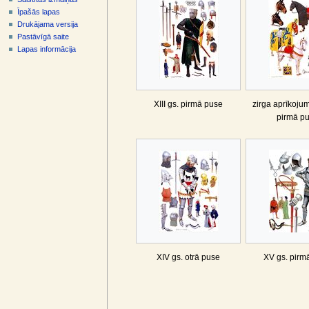
z
Īpašās lapas
v
Drukājama versija
ē
Pastāvīgā saite
l
Lapas informācija
n
e
XIII gs. pirmā puse
zirga aprīkojums
pirmā p
XIV gs. otrā puse
XV gs. pirm