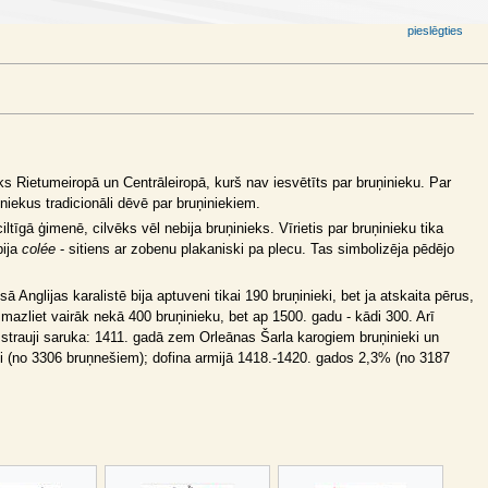
pieslēgties
eks Rietumeiropā un Centrāleiropā, kurš nav iesvētīts par bruņinieku. Par
ātniekus tradicionāli dēvē par bruņiniekiem.
ciltīgā ģimenē, cilvēks vēl nebija bruņinieks. Vīrietis par bruņinieku tika
bija
colée
- sitiens ar zobenu plakaniski pa plecu. Tas simbolizēja pēdējo
Anglijas karalistē bija aptuveni tikai 190 bruņinieki, bet ja atskaita pērus,
ja mazliet vairāk nekā 400 bruņinieku, bet ap 1500. gadu - kādi 300. Arī
s strauji saruka: 1411. gadā zem Orleānas Šarla karogiem bruņinieki un
ki (no 3306 bruņnešiem); dofina armijā 1418.-1420. gados 2,3% (no 3187