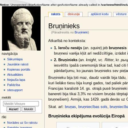
Notice
: Unexpected clearActionName after getActionName already called in
/var/www/html/incl
raksts
diskusija
aplūkot kodu
vēsture
Bruņinieks
(Pāradresēts no
Bruņinieki
)
Jump
Jump
Atkarībā no konteksta:
to
to
1.
Ieroču nesējs
(an.
squire
) jeb
bruņnesis
navigation
search
bruņnesi varēja kļūt arī nedižciltīgie, izrādo
N
navigācija
Sākumlapa
a
2.
Bruņinieks
(an.
knight
, vc.
Ritter
, kr.
рыц
Jaunākie raksti
iesvētīts īpašā ceremonijā tikai tad, kad cit
v
Kopienas portāls
pāridarījumu, ko jaunais bruņinieks sev pieļau
i
Aktualitātes
Bruņinieku bija ļoti maz, daudz vairāk bija tādu,
g
Nejauša lapa
kuri lielāko tiesu bija kungi gados, tad paliek p
ā
Palīdzība
Francijas karalistē 14. gs. otrajā pusē bruņinie
sitesupport
c
banereti bija tikai 3,3% no visiem bruņās tērpt
i
meklēt
bruņnešiem). Armijā, kas 1429. gadā devās uz Orl
j
Skat. arī:
bruņas
,
bruņniecības sols
,
bruņniecīb
a
Bruņinieka ekipējuma evolūcija Eiropā
s
rīki
i
Norādes uz šo rakstu
Saistītās izmaiņas