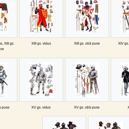
, XIII gs.
XIII gs. vidus
XIII gs. otrā puse
XIV gs
use
ā puse
XV gs. vidus
XV gs. otrā puse