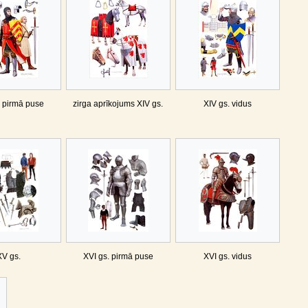
. pirmā puse
zirga aprīkojums XIV gs.
XIV gs. vidus
XV gs.
XVI gs. pirmā puse
XVI gs. vidus