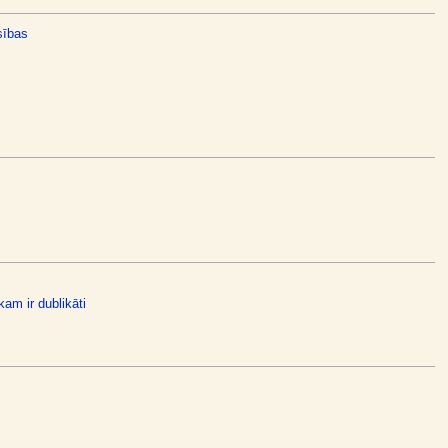
sības
kam ir dublikāti