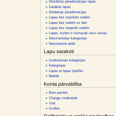
v
Divkāršas pāradresācijas lapas
ē
Garākās lapas
Kļūdainas pāradresācijas
l
Lapas bez izejošām saitēm
n
Lapas bez saitēm uz tām
e
Lapas bez starpviki saitēm
Lapas, kurām ir vismazāk veco versiju
Neizmantotas kategorijas
Neizmantoti attēli
Lapu saraksti
Izsekošanas kategorijas
Kategorijas
Lapas ar lapas īpašību
Meklēt
Konta pārvaldība
Botu paroles
Change credentials
Iziet
Izvēles