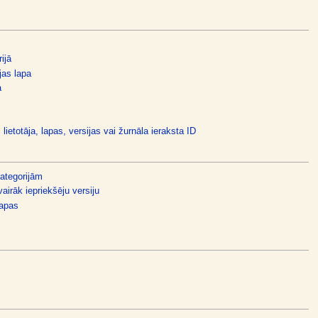
ijā
jas lapa
a
 lietotāja, lapas, versijas vai žurnāla ieraksta ID
kategorijām
vairāk iepriekšēju versiju
lapas