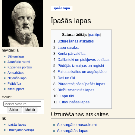
īpašā lapa
Īpašās lapas
Jump
Jump
Satura rādītājs
to
to
1
Uzturēšanas atskaites
navigation
search
2
Lapu saraksti
N
navigācija
3
Konta pārvaldība
a
Sākumlapa
4
Dalībnieki un piekļuves tiesības
Jaunākie raksti
v
5
Pēdējās izmaiņas un reģistri
Kopienas portāls
i
6
Failu atskaites un augšuplāde
Aktualitātes
g
7
Dati un rīki
Nejauša lapa
ā
Palīdzība
8
Pāradresējošas īpašās lapas
sitesupport
c
9
Bieži izmantotās lapas
10
Lapu rīki
i
meklēt
11
Citas īpašās lapas
j
a
Uzturēšanas atskaites
s
rīki
i
Aizsargātie nosaukumi
Īpašās lapas
z
Drukājama versija
Aizsargātās lapas