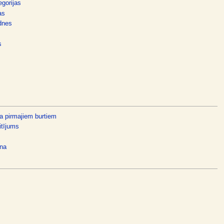
egorijas
as
dnes
s
a pirmajiem burtiem
itījums
ana