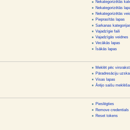
Nekategorizētās kat
Nekategorizētās lap
Nekategorizētās vei
Pieprasītās lapas
Sarkanas kategorija
Vajadzīgie faili
Vajadzīgās veidnes
Vecākās lapas
Īsākās lapas
Meklēt pēc virsrakst
Pāradresāciju uzska
Visas lapas
Ārējo saišu meklēš
Pieslēgties
Remove credentials
Reset tokens