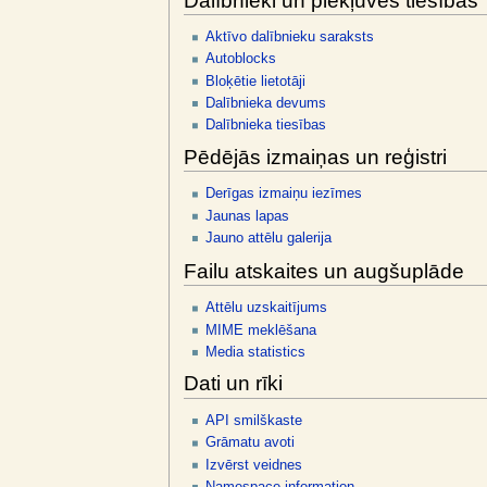
Dalībnieki un piekļuves tiesības
Aktīvo dalībnieku saraksts
Autoblocks
Bloķētie lietotāji
Dalībnieka devums
Dalībnieka tiesības
Pēdējās izmaiņas un reģistri
Derīgas izmaiņu iezīmes
Jaunas lapas
Jauno attēlu galerija
Failu atskaites un augšuplāde
Attēlu uzskaitījums
MIME meklēšana
Media statistics
Dati un rīki
API smilškaste
Grāmatu avoti
Izvērst veidnes
Namespace information