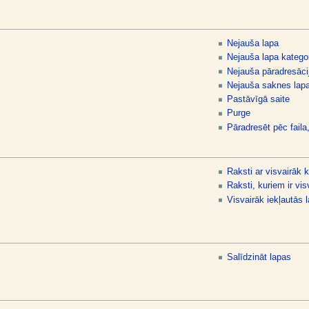
Nejauša lapa
Nejauša lapa kategor
Nejauša pāradresāci
Nejauša saknes lap
Pastāvīgā saite
Purge
Pāradresēt pēc faila,
Raksti ar visvairāk 
Raksti, kuriem ir vis
Visvairāk iekļautās 
Salīdzināt lapas