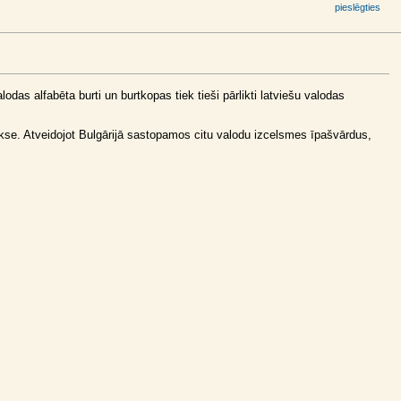
pieslēgties
lodas alfabēta burti un burtkopas tiek tieši pārlikti latviešu valodas
kse. Atveidojot Bulgārijā sastopamos citu valodu izcelsmes īpašvārdus,