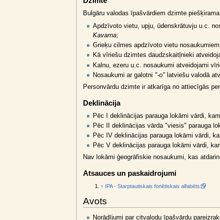
Dzimte
Bulgāru valodas īpašvārdiem dzimte piešķirama
Apdzīvoto vietu, upju, ūdenskrātuvju u.c. n
Kavarna
;
Grieķu cilmes apdzīvoto vietu nosaukumiem
Kā vīriešu dzimtes daudzskaitļnieki atveido
Kalnu, ezeru u.c. nosaukumi atveidojami vīr
Nosaukumi ar galotni
"-o"
latviešu valodā at
Personvārdu dzimte ir atkarīga no attiecīgās p
Deklinācija
Pēc I deklinācijas parauga lokāmi vārdi, kam
Pēc II deklinācijas vārda "viesis" parauga l
Pēc IV deklinācijas parauga lokāmi vārdi, k
Pēc V deklinācijas parauga lokāmi vārdi, kam
Nav lokāmi ģeogrāfiskie nosaukumi, kas atdarin
Atsauces un paskaidrojumi
↑
IPA - Starptautiskais fonētiskais alfabēts
Avots
Norādījumi par citvalodu īpašvārdu pareizraks