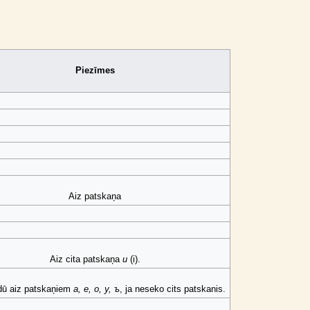
Piezīmes
Aiz patskaņa
Aiz cita patskaņa
и
(i).
dū aiz patskaņiem
а, е, о, у, ъ
, ja neseko cits patskanis.