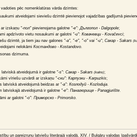
 vadoties pēc nomenklatūras vārda dzimtes:
osaukumi atveidojami sieviešu dzimtē pievienojot vajadzības gadījumā pievien
 ar izskaņu
"-пол"
pievienojama galotne
"-e"
:
Дългопол - Dalgopole
;
jami apdzīvoto vietu nosaukumi ar galotni
"-и"
:
Ковачевци - Kovačevci
;
iešu dzimtē, ja tiem jau nav galones
"-a", "-e", "-o" vai "-и"
;
Сакар - Sakars
(k
veidojami nelokāmi
Костандово - Kostandovo
.
ersonas dzimuma.
 latviskā atveidojumā ir galotne
"-s"
:
Сакар - Sakars
;
(kalns)
okāmi vīriešu uzvārdi ar izskaņu
"-ски"
:
Карпузки - Karpuzkis
;
as latviskā atveidojumā beidzas ar
"-a"
:
Козлодуй - Kozloduja
.
 latviskajā atveidojumā ir galotne
"-e"
:
Панагюрище - Panagjurište
.
āmi ar galotni
"-o"
:
Приморско - Primorsko
.
tību un pareizrunu latviešu literārajā valodā, XIV. / Bulgāru valodas īpašvārdi