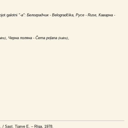
ojot galotni
"-a": Белоградчик - Belogradčika, Русе - Ruse, Каварна -
,
Черна поляна - Černa poļana
,
alns)
(kalns)
. / Sast. Tjarve E. – Rīga, 1978.