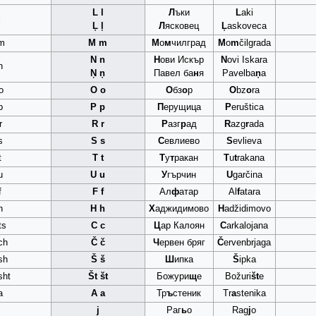
L l
Л
ъки
L
aki
l
Ļ ļ
Л
ясковец
Ļ
askoveca
m
M m
М
о
м
чилград
M
o
m
čilgrada
N n
Н
ови Искър
N
ovi Iskara
n
Ņ ņ
Павел ба
н
я
Pavelba
ņ
a
o
O o
О
бз
о
р
O
bz
o
ra
p
P p
П
ерущица
P
eruštica
r
R r
Р
азг
р
ад
R
azg
r
ada
s
S s
С
евлиево
S
evlieva
t
T t
Т
у
т
ракан
T
u
t
rakana
u
U u
У
гърчин
U
garčina
f
F f
Ал
ф
атар
Al
f
atara
h
H h
Х
аджидимово
H
adžidimovo
ts
C c
Ц
ар Калоян
C
arkalojana
ch
Č č
Ч
ервен бряг
Č
ervenbrjaga
sh
Š š
Ш
ипка
Š
ipka
sht
Št št
Божури
щ
е
Božuri
št
e
a
A a
Тр
ъ
стеник
Tr
a
stenika
j
Раг
ь
о
Rag
j
o