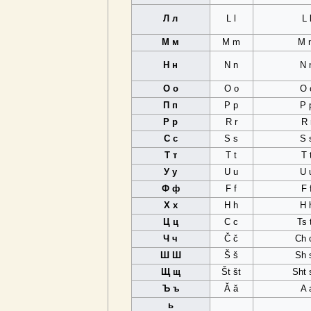
Л л
L l
L 
М м
M m
M 
Н н
N n
N 
О о
O o
O 
П п
P p
P 
Р р
R r
R 
С с
S s
S 
Т т
T t
T 
У у
U u
U 
Ф ф
F f
F 
Х х
H h
H 
Ц ц
C c
Ts 
Ч ч
Č č
Ch 
Ш Ш
Š š
Sh 
Щ щ
Št št
Sht 
Ъ ъ
Ă ă
A 
ь