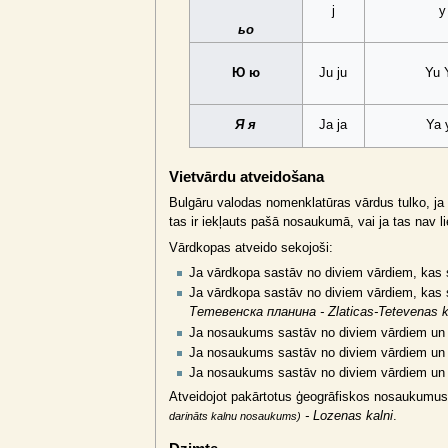
j
y
ьо
Ю ю
Ju ju
Yu 
Я я
Ja ja
Ya 
Vietvārdu atveidošana
Bulgāru valodas nomenklatūras vārdus tulko, ja
tas ir iekļauts pašā nosaukumā, vai ja tas nav li
Vārdkopas atveido sekojoši:
Ja vārdkopa sastāv no diviem vārdiem, kas s
Ja vārdkopa sastāv no diviem vārdiem, kas s
Тетевенска планина - Zlaticas-Tetevenas k
Ja nosaukums sastāv no diviem vārdiem un a
Ja nosaukums sastāv no diviem vārdiem un ab
Ja nosaukums sastāv no diviem vārdiem un p
Atveidojot pakārtotus ģeogrāfiskos nosaukumus 
- Lozenas kalni
.
darināts kalnu nosaukums)