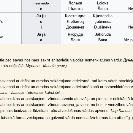
Лол
ь
ов
Loļovs
neatveido
e
Ш
ьо
нто
Š
e
nto
Ne
Ju ju
К
ю
стендил
K
ju
stendila
Yu
u
Л
ю
бимец
Ļ
u
bimeca
i
Дюш
ю
нев
Djuš
i
nevs
Ne
Ja ja
Я
коруда
Ja
koruda
ya
a
Бан
я
Baņ
a
Aiz p
 tie pēc savas nozīmes sakrīt ar latviešu valodas nomenklatūras vārdu:
Дунав
etots oriģinālā:
Мусала - Musala
.
(kalns)
avienoti ar defisi un atrodas sakārtojuma attieksmē, tad katrs vārds atveido
avienoti ar defisi un atrodas sakārtojuma attieksmē kopā ar nomenklatūras v
alns - Zlaticas-Tetevenas kalnā
.
(lok.)
bi beidzas ar patskaņiem, vārdus atveido atsevišķi un pirmais ir nelokāmā 
i beidzas ar patskaņiem, vārdus apvieno, ja viens no tiem ir vienzilbes vār
irmais beidzas ar līdzskani, pēc atveidošanas vārdus apvieno:
Цар Калоян -
latviskā forma veidojama no galvenā vārda nominatīva formas tam attiecīgi 