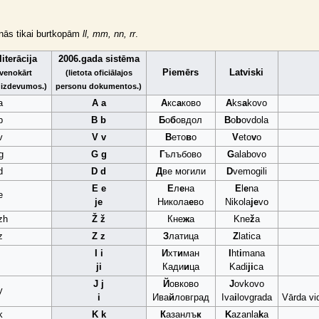
anās tikai burtkopām
ll, mm, nn, rr
.
iterācija
2006.gada sistēma
Piemērs
Latviski
lvenokārt
(lietota oficiālajos
 izdevumos.)
personu dokumentos.)
a
A a
А
кс
а
ково
A
ks
a
kovo
b
B b
Б
о
б
овдол
B
o
b
ovdola
v
V v
В
ето
в
о
V
eto
v
o
g
G g
Г
ълъбово
G
alabovo
d
D d
Д
ве могили
D
vemogili
E e
Е
л
е
на
E
l
e
na
e
je
Никола
е
во
Nikola
je
vo
zh
Ž ž
Кне
ж
а
Kne
ž
a
z
Z z
З
латица
Z
latica
I i
И
хт
и
ман
I
ht
i
mana
ji
Кади
и
ца
Kadi
ji
ca
J j
Й
овково
J
ovkovo
y
i
Ива
й
ловград
Iva
i
lovgrada
Vārda vi
k
K k
К
азанлъ
к
K
azanla
k
a