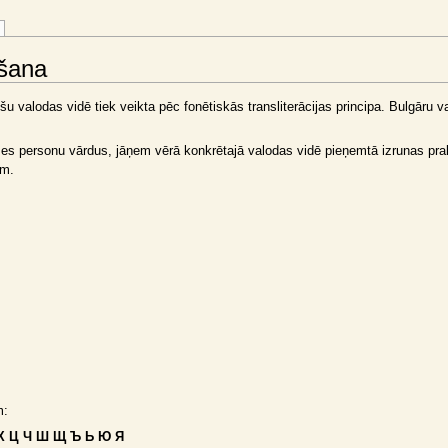
ošana
šu valodas vidē tiek veikta pēc fonētiskās transliterācijas principa. Bulgāru va
smes personu vārdus, jāņem vērā konkrētajā valodas vidē pieņemtā izrunas pra
em.
m:
Ф Х Ц Ч Ш Щ Ъ Ь Ю Я