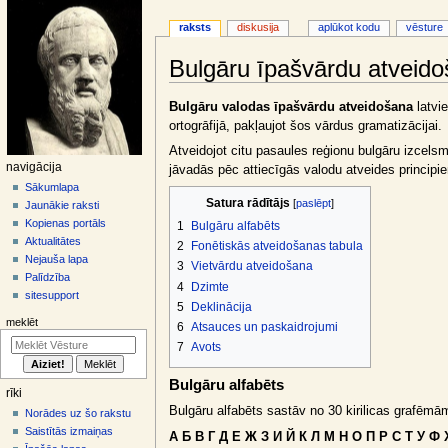
raksts
diskusija
aplūkot kodu
vēsture
Bulgāru īpašvārdu atveid
Jump
Jump
Bulgāru valodas īpašvārdu atveidošana
latvie
to
to
ortogrāfijā, pakļaujot šos vārdus gramatizācijai.
navigation
search
Atveidojot citu pasaules reģionu bulgāru izcel
N
navigācija
jāvadās pēc attiecīgās valodu atveides principi
a
Sākumlapa
Satura rādītājs
Jaunākie raksti
v
Kopienas portāls
1
Bulgāru alfabēts
i
Aktualitātes
2
Fonētiskās atveidošanas tabula
g
Nejauša lapa
3
Vietvārdu atveidošana
ā
Palīdzība
4
Dzimte
sitesupport
c
5
Deklinācija
i
meklēt
6
Atsauces un paskaidrojumi
j
7
Avots
a
Bulgāru alfabēts
s
rīki
i
Bulgāru alfabēts sastāv no 30 kirilicas grafēmā
Norādes uz šo rakstu
z
Saistītās izmaiņas
А Б В Г Д Е Ж З И Й К Л М Н О П Р С Т У 