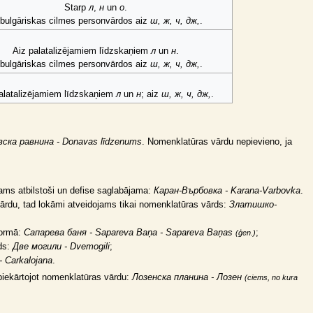
Starp
л
,
н
un
o
.
bulgāriskas cilmes personvārdos aiz
ш, ж, ч, дж,
.
Aiz palatalizējamiem līdzskaņiem
л
un
н
.
bulgāriskas cilmes personvārdos aiz
ш, ж, ч, дж,
.
alatalizējamiem līdzskaņiem
л
un
н
; aiz
ш, ж, ч, дж,
.
ска равнина - Donavas līdzenums
. Nomenklatūras vārdu nepievieno, ja
jams atbilstoši un defise saglabājama:
Каран-Върбовка - Karana-Varbovka
.
ārdu, tad lokāmi atveidojams tikai nomenklatūras vārds:
Златишко-
formā:
Сапарева баня - Sapareva Baņa - Sapareva Baņas
;
(ģen.)
ds:
Две могили - Dvemogili
;
 Carkalojana
.
piekārtojot nomenklatūras vārdu:
Лозенска планина - Лозен
(ciems, no kura