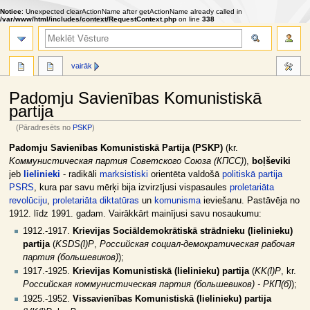
Notice
: Unexpected clearActionName after getActionName already called in
/var/www/html/includes/context/RequestContext.php
on line
338
meklēt
vairāk
Padomju Savienības Komunistiskā
partija
(Pāradresēts no
PSKP
)
Jump
Jump
Padomju Savienības Komunistiskā Partija (PSKP)
(kr.
to
to
Kоммунистическая партия Советского Союза (КПСС)
),
boļševiki
navigation
search
jeb
lielinieki
- radikāli
marksistiski
orientēta valdošā
politiskā partija
PSRS
, kura par savu mērķi bija izvirzījusi vispasaules
proletariāta
revolūciju
,
proletariāta diktatūras
un
komunisma
ieviešanu. Pastāvēja no
1912. līdz 1991. gadam. Vairākkārt mainījusi savu nosaukumu:
1912.-1917.
Krievijas Sociāldemokrātiskā strādnieku (lielinieku)
partija
(
KSDS(l)P
,
Российская социал-демократическая рабочая
партия (большевиков)
);
1917.-1925.
Krievijas Komunistiskā (lielinieku) partija
(
KK(l)P
, kr.
Российская коммунистическая партия (большевиков) - РКП(б)
);
1925.-1952.
Vissavienības Komunistiskā (lielinieku) partija