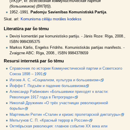
(
VK(l)P
, kr.
Всесоюзная коммунистическая партия
(большевиков) (ВКП(б)
).
1952.-1991.
Padomju Savienības Komunistiskā Partija
.
Skat. arī:
Komunisma cēlāju morāles kodekss
Literatūra par šo tēmu
Deviņi komentāri par komunistisko partiju. - Jānis Roze: Rīga, 2008.,
ISBN 9984395375
Markss Kārlis, Engelss Frīdrihs. Komunistiskās partijas manifests. -
Zvaigzne ABC: Rīga, 2008., ISBN 9984378659
Resursi internetā par šo tēmu
Справочник по истории Коммунистической партии и Советского
Союза 1898 – 1991
Изгоев А. С. «Социализм, культура и большевизм»
Йоффе Г. Подъём и падение большевизма
Александр Рабинович «Большевики приходят к власти:
Революция 1917 года в Петрограде»
Николай Дружинин «О трёх участницах революционной
борьбы»
Мартемьян Рютин «Сталин и кризис пролетарской диктатуры»
Мельгунов С. П. «Красный террор в России»
Октябрьская революция: главное событие XX века или