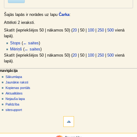
Šajās lapās ir norādes uz lapu
Čarka
:
Attēloti 2 ieraksti.
Skatīt (
iepriekšējos 50
|
nākamos 50
) (
20
|
50
|
100
|
250
|
500
vienā
lapā).
Stops
(
← saites
)
Mēriņš
(
← saites
)
Skatīt (
iepriekšējos 50
|
nākamos 50
) (
20
|
50
|
100
|
250
|
500
vienā
lapā).
N
lapas darbības
dalībnieka rīki
navigācija
raksts
pieslēgties
Sākumlapa
a
diskusija
Jaunākie raksti
v
skatīt
Kopienas portāls
i
aplūkot
Aktualitātes
g
kodu
Nejauša lapa
vēsture
ā
Palīdzība
sitesupport
c
rīki
i
Īpašās
j
lapas
a
Drukājama
navigācija
versija