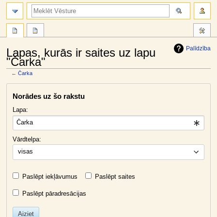
meklēt
Palīdzība
Lapas, kurās ir saites uz lapu
"Čarka"
←
Čarka
Jump
Jump
Norādes uz šo rakstu
to
to
navigation
search
Lapa:
Vārdtelpa:
visas
Paslēpt iekļāvumus
Paslēpt saites
Paslēpt pāradresācijas
Aiziet