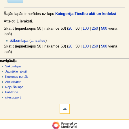
Šajās lapās ir norādes uz lapu
Kategorija:Tiesību akti un kodeksi
:
Attēloti 1 ieraksti.
Skatīt (
iepriekšējos 50
|
nākamos 50
) (
20
|
50
|
100
|
250
|
500
vienā
lapā).
Sākumlapa
(
← saites
)
Skatīt (
iepriekšējos 50
|
nākamos 50
) (
20
|
50
|
100
|
250
|
500
vienā
lapā).
N
lapas darbības
dalībnieka rīki
navigācija
kategorija
pieslēgties
Sākumlapa
a
diskusija
Jaunākie raksti
v
skatīt
Kopienas portāls
i
aplūkot
Aktualitātes
g
kodu
Nejauša lapa
vēsture
ā
Palīdzība
sitesupport
c
rīki
i
Īpašās
j
lapas
a
Drukājama
navigācija
versija
s
Sākumlapa