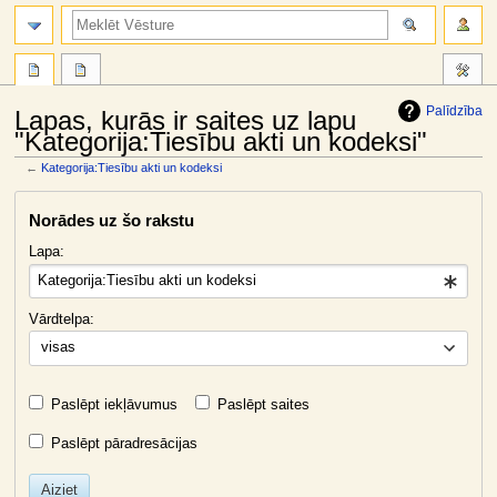
meklēt
Palīdzība
Lapas, kurās ir saites uz lapu
"Kategorija:Tiesību akti un kodeksi"
←
Kategorija:Tiesību akti un kodeksi
Jump
Jump
Norādes uz šo rakstu
to
to
navigation
search
Lapa:
Vārdtelpa:
visas
Paslēpt iekļāvumus
Paslēpt saites
Paslēpt pāradresācijas
Aiziet