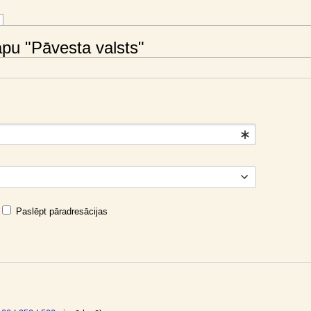
lapu "Pāvesta valsts"
Paslēpt pāradresācijas