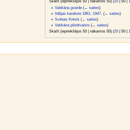
Skatīt (
iepriekšējos 50
|
nākamos 50
) (
20
|
50
|
v
ē
Vatikāna gvarde
(
← saites
)
Itālijas karaliste 1861.-1947.
(
← saites
)
l
Svētais Krēsls
(
← saites
)
n
Vatikāna pilsētvalsts
(
← saites
)
e
Skatīt (
iepriekšējos 50
|
nākamos 50
) (
20
|
50
|