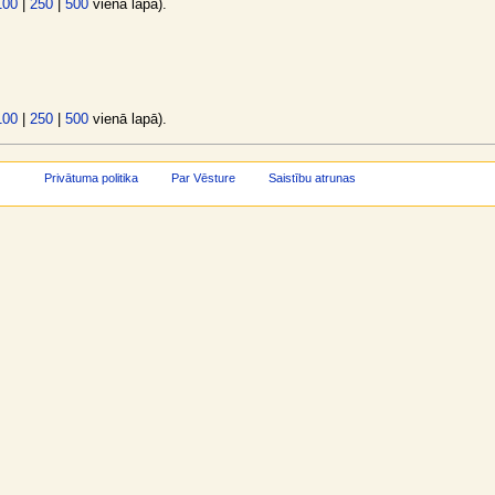
100
|
250
|
500
vienā lapā).
100
|
250
|
500
vienā lapā).
Privātuma politika
Par Vēsture
Saistību atrunas