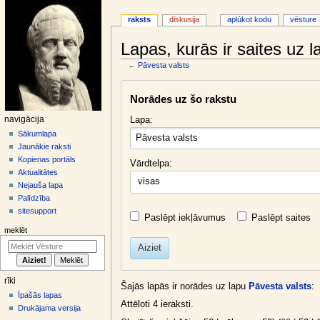
raksts
diskusija
aplūkot kodu
vēsture
Lapas, kurās ir saites uz 
←
Pāvesta valsts
Jump
Jump
Norādes uz šo rakstu
to
to
navigation
search
N
Lapa:
navigācija
a
Sākumlapa
Jaunākie raksti
v
Kopienas portāls
Vārdtelpa:
i
Aktualitātes
visas
g
Nejauša lapa
ā
Palīdzība
sitesupport
c
Paslēpt iekļāvumus
Paslēpt saites
i
meklēt
j
Aiziet
a
s
rīki
Šajās lapās ir norādes uz lapu
Pāvesta valsts
:
i
Īpašās lapas
Attēloti 4 ieraksti.
z
Drukājama versija