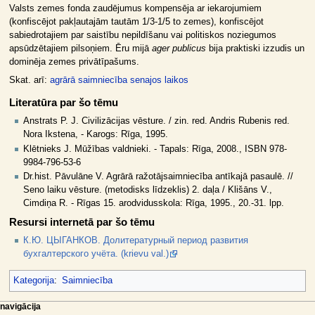
Valsts zemes fonda zaudējumus kompensēja ar iekarojumiem
(konfiscējot pakļautajām tautām 1/3-1/5 to zemes), konfiscējot
sabiedrotajiem par saistību nepildīšanu vai politiskos noziegumos
apsūdzētajiem pilsoņiem. Ēru mijā
ager publicus
bija praktiski izzudis un
dominēja zemes privātīpašums.
Skat. arī:
agrārā saimniecība senajos laikos
Literatūra par šo tēmu
Anstrats P. J. Civilizācijas vēsture. / zin. red. Andris Rubenis red.
Nora Ikstena, - Karogs: Rīga, 1995.
Klētnieks J. Mūžības valdnieki. - Tapals: Rīga, 2008., ISBN 978-
9984-796-53-6
Dr.hist. Pāvulāne V. Agrārā ražotājsaimniecība antīkajā pasaulē. //
Seno laiku vēsture. (metodisks līdzeklis) 2. daļa / Klišāns V.,
Cimdiņa R. - Rīgas 15. arodvidusskola: Rīga, 1995., 20.-31. lpp.
Resursi internetā par šo tēmu
К.Ю. ЦЫГАНКОВ. Долитературный период развития
бухгалтерского учёта. (krievu val.)
Kategorija
:
Saimniecība
N
lapas darbības
dalībnieka rīki
navigācija