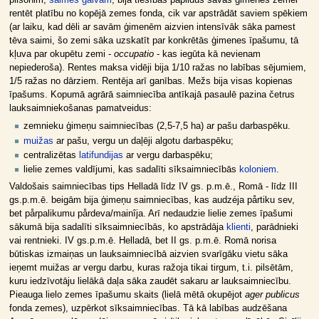
pilsonim,
saimes galvam
, bija tiesības papildus savas ģimenes zemei
rentēt platību no kopējā zemes fonda, cik var apstrādāt saviem spēkiem
(ar laiku, kad dēli ar savām ģimenēm aizvien intensīvāk sāka pamest
tēva saimi, šo zemi sāka uzskatīt par konkrētās ģimenes īpašumu, tā
kļuva par okupētu zemi -
occupatio
- kas iegūta kā nevienam
nepiederoša). Rentes maksa vidēji bija 1/10 ražas no labības sējumiem,
1/5 ražas no dārziem. Rentēja arī ganības. Mežs bija visas kopienas
īpašums. Kopumā agrārā saimniecība antīkajā pasaulē pazina četrus
lauksaimniekošanas pamatveidus:
zemnieku ģimeņu saimniecības (2,5-7,5 ha) ar pašu darbaspēku.
muižas
ar pašu, vergu un daļēji algotu darbaspēku;
centralizētas
latifundijas
ar vergu darbaspēku;
lielie zemes valdījumi, kas sadalīti sīksaimniecībās
koloniem
.
Valdošais saimniecības tips Helladā līdz IV gs. p.m.ē., Romā - līdz III
gs.p.m.ē. beigām bija ģimeņu saimniecības, kas audzéja pårtiku sev,
bet pårpalikumu pårdeva/mainîja. Arī nedaudzie lielie zemes īpašumi
sākumā bija sadalīti sīksaimniecībās, ko apstrādāja
klienti
, parādnieki
vai rentnieki. IV gs.p.m.ē. Helladā, bet II gs. p.m.ē. Romā norisa
būtiskas izmaiņas un lauksaimniecībā aizvien svarīgāku vietu sāka
ieņemt muižas ar vergu darbu, kuras ražoja tikai tirgum, t.i. pilsētām,
kuru iedzīvotāju lielākā daļa sāka zaudēt sakaru ar lauksaimniecību.
Pieauga lielo zemes īpašumu skaits (lielā mētā okupējot
ager publicus
fonda zemes), uzpērkot sīksaimniecības. Tā kā labības audzēšana