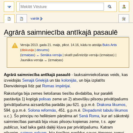
meklēt
vairāk
Agrārā saimniecība antīkajā pasaulē
Versija 2013. gada 21. maijs, plkst. 14.16, kādu to atstāja
Buks Artis
(
diskusija
|
devums
)
(
izmaiņas
)
← Senāka versija
| skatīt pašreizējo versiju (izmaiņas) |
Jaunāka versija → (izmaiņas)
Jump
Jump
Agrārā saimniecība antīkajā pasaulē
- lauksaimniekošanas veids, kas
to
to
izveidojās
Senajā Grieķijā
un tās
kolonijās
, un bija izplatīts
navigation
search
Dienvideiropā līdz pat
Romas impērijai
.
Raksturīga bija zemes lietošanas tiesību divdabība, kur paralēli
pastāvēja 1) kopīgā
polisas
zeme un 2) atsevišķu pilsoņu privātīpašums
(privātīpašuma aizsardzība parādās jau 621. g.p.m.ē.
Drakona likumos
,
594. g.p.m.ē.
Solona reformās
, 451. g.p.m.ē.
Divpadsmit tabulu likumos
u.c.). Šo principu no hellēņiem pārņēma arī
Senā Roma
, kur arī sākotnēji
saimniecības pamatā bija visas pilsoņu kopienas zeme, t.s.
ager
publicus
, kad laika gaitā daļēji kļuva par privātīpašumu. Katram