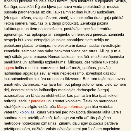
Apenīnu pussalā zaudēja savu nozīmi (tika iekarotas auglīgākās Sicīlija,
Kartāga, savukārt Ēģipte kļuva par sava veida protektorātu), muižas
pussalā pārorientējās uz citu lauksaimniecības kultūru audzēšanu
(vīnogas, olīvas, svaigi dārzeņi, ziedi), vai lopkopību (kaut gaļu pārtikā
lietoja samērā maz, tas bija dārgs produkts). Zemkopji pazina
kultūraugus un tiem nepieciešamo, pastāvēja speciāla literatūra
agronomijā, kas apkopoja arī sengrieķu un feniķiešu pieredzi. Zemnieki
nespēja būt konkurētspējīgi jaunajos apstākļos: tiem nebija ne
pietiekami plašas teritorijas, ne pietiekami daudz naudas investīcijām,
zemnieku saimniecības sāka bankrotēt viena pēc otras. I-II gs.p.m.ē.
mijā sākās jauns process Romas lauksaimniecībā: muižu pakāpeniska
panīkšana un latifundiju uzplaukums. Milzīgās, desmitiem tūkstošu
jugeru
lielās (ne tikai aramzeme, bet arī meži, ganības, purvāji)
latifundijas apgādāja sevi ar visu nepieciešamo, izveidojot dažādu
lauksaimniecības kultūru un nozaru līdzsvaru. Bez tam tajās bija savas
amatnieku darbnīcas, kas ļāva tām būt pilnīgi autonomām. Lielo apmēru
dēļ, decetralizētajās latifundijās mazinājās darbaspēka (vergu)
uzraudzības un tā darba efektivitāte, kas pamazām lika īpašniekiem
teritoriju sadalīt
parcelēs
un izrentēt koloniem. Tālāk no metropoles
stratēģiski svarīgās vietās pēc
Marija reformas
gan tika veidotas
veterānu
kolonijas
, kurās veterāni pēc nokalpotā dienesta laika uzreiz
saņēma zemi privātīpašumā, taču agri vai vēlu arī tās pārņēma
metropolē notiekošās izmaiņas. Zināmu daļu
ager publicus
pārdeva
privātpersonām, dažkārt valsts dāvināja zemi par īpašiem nopelniem.